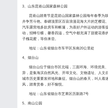
3、山东昆嵛山国家森林公园
昆嵛山踏青节是昆箭山国家森林公园每年春季为鼓
卉争芳斗艳。泰礴顶景区百亩浪漫花海大片的芝樱花
汽车露营地多款房车和帐篷，为喜好户外运动的游客
动，招蜂引蝶，馨香四溢，空气中都充满了甜蜜花香
子槐花蜜，等你来尝。
地址：山东省烟台市车平区东南20公里处
4、烟台山
烟台山位于烟台市区北端，三面环海、环境优美、景
异，是集海滨自然风光、开埠文化、文物遗址、人文自
城市历史重要发祥地和象征。烟台山的春天，叫人着
风，踏青赏春，好不愉悦。
地址：山东省烟台市芝果区历新路7号
5、南山公园