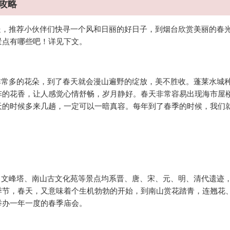
攻略
，推荐小伙伴们快寻一个风和日丽的好日子，到烟台欣赏美丽的春
景点有哪些吧！详见下文。
常多的花朵，到了春天就会漫山遍野的绽放，美不胜收。蓬莱水城
阵的花香，让人感觉心情舒畅，岁月静好。春天非常容易出现海市屋
天的时候多来几趟，一定可以一暗真容。每年到了春季的时候，我们
。
文峰塔、南山古文化苑等景点均系晋、唐、宋、元、明、清代遗迹
季节，春天，又意味着个生机勃勃的开始，到南山赏花踏青，连翘花
举办一年一度的春季庙会。