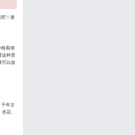
光吧！接
种植着很
楼这种景
就可以放
，千年古
、杏花、