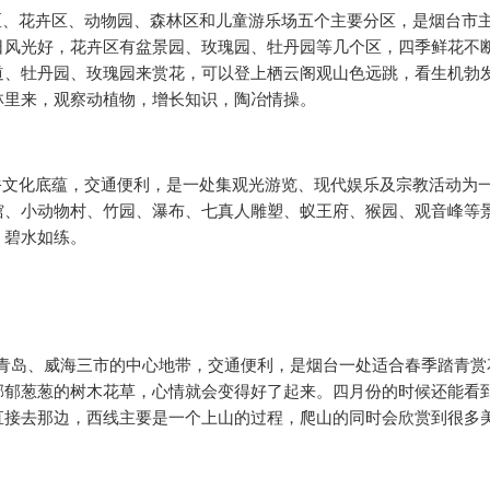
、花卉区、动物园、森林区和儿童游乐场五个主要分区，是烟台市
日风光好，花卉区有盆景园、玫瑰园、牡丹园等几个区，四季鲜花不
道、牡丹园、玫瑰园来赏花，可以登上栖云阁观山色远跳，看生机勃
林里来，观察动植物，增长知识，陶冶情操。
文化底蕴，交通便利，是一处集观光游览、现代娱乐及宗教活动为
馆、小动物村、竹园、瀑布、七真人雕塑、蚁王府、猴园、观音峰等
、碧水如练。
岛、威海三市的中心地带，交通便利，是烟台一处适合春季踏青赏
郁郁葱葱的树木花草，心情就会变得好了起来。四月份的时候还能看
直接去那边，西线主要是一个上山的过程，爬山的同时会欣赏到很多