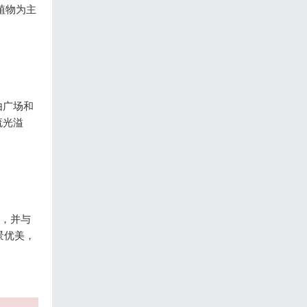
植物为主
由广场和
流光溢
流，并与
景优美，