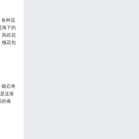
，各种花
花海下的
，风吹花
，槐花包
、礁石奇
，是这座
面的春