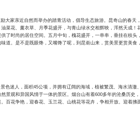
励大家亲近自然而举办的踏青活动，倡导生态旅游。昆奇山的春天
、油菜花、薰衣草、月季花盛开，与青山绿水交相辉映，浑然天成！
提供了时尚的居住空间。五月中旬，槐花盛开，一串串，垂挂在枝头
的味道。是不是既眼馋，又嘴馋了呢，到昆嵛山来，赏美景更赏美食
色迷人，面积45公项，并拥有辽阔的海域，植被繁茂、海水清澈
然景观和异国风情于一体的景区。烟台山有着600多年的沧桑历史
迷。百花争艳，迎春花、玉兰花、山桃花等花卉，争相开放。迎着拂