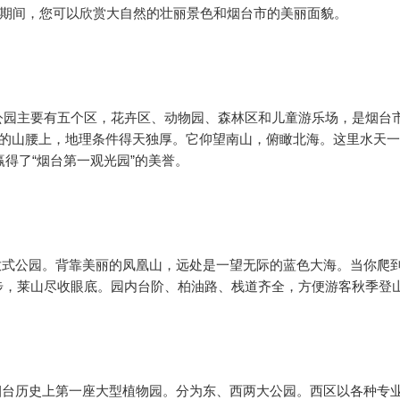
此期间，您可以欣赏大自然的壮丽景色和烟台市的美丽面貌。
公园主要有五个区，花卉区、动物园、森林区和儿童游乐场，是烟台
米的山腰上，地理条件得天独厚。它仰望南山，俯瞰北海。这里水天
赢得了“烟台第一观光园”的美誉。
式公园。背靠美丽的凤凰山，远处是一望无际的蓝色大海。当你爬
步，莱山尽收眼底。园内台阶、柏油路、栈道齐全，方便游客秋季登
台历史上第一座大型植物园。分为东、西两大公园。西区以各种专