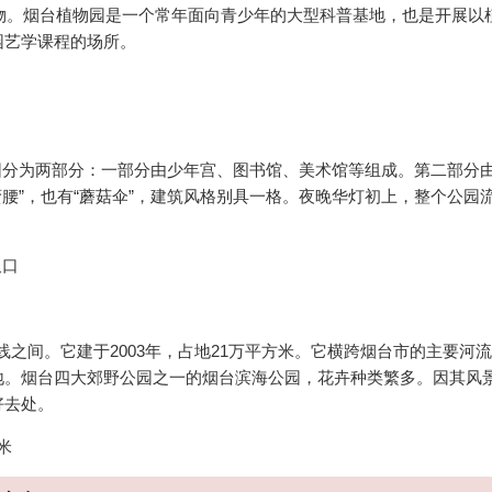
植物。烟台植物园是一个常年面向青少年的大型科普基地，也是开展以
园艺学课程的场所。
分为两部分：一部分由少年宫、图书馆、美术馆等组成。第二部分
腰”，也有“蘑菇伞”，建筑风格别具一格。夜晚华灯初上，整个公园
叉口
间。它建于2003年，占地21万平方米。它横跨烟台市的主要河
地。烟台四大郊野公园之一的烟台滨海公园，花卉种类繁多。因其风
好去处。
米