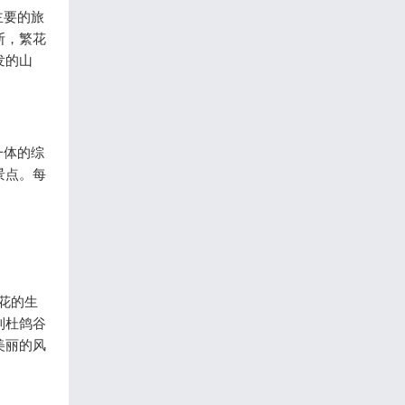
主要的旅
断，繁花
发的山
一体的综
景点。每
花的生
到杜鸽谷
美丽的风