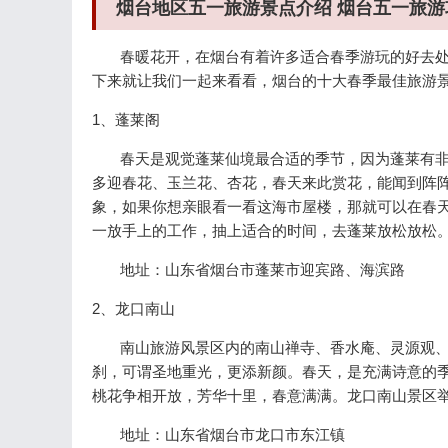
烟台地区五一旅游景点介绍 烟台五一旅游
春暖花开，在烟台有着许多适合春季游玩的好去处
下来就让我们一起来看看，烟台的十大春季最佳旅游
1、蓬莱阁
春天是观觉蓬莱仙境最合适的季节，因为蓬莱有非
多迎春花、玉兰花、杏花，春天来此赏花，能闻到阵
象，如果你想亲眼看一看这海市屋楼，那就可以在春
一放手上的工作，抽上适合的时间，去蓬莱放松放松
地址：山东省烟台市蓬莱市迎宾路、海滨路
2、龙口南山
南山旅游风景区内的南山禅寺、香水庵、灵源观、
刹，可谓圣地重光，更添新颜。春天，是充满诗意的
桃花争相开放，芳华十里，春意满满。龙口南山景区
地址：山东省烟台市龙口市东江镇