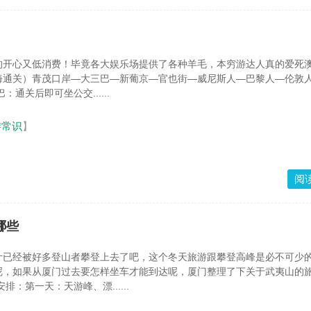
的开心又低消费！毕竟各大娱乐场提供了各种羊毛，本穷游达人真的爱死
海通关）青茂口岸—大三巴—新葡京—官也街—威尼斯人—巴黎人—伦敦
北口岸 大三巴：通关后即可坐公交......
游常识
】
阅
哪些
计已经被好多登山者攀登上去了吧，这个冬天旅游跟攀登高峰是必不可少
呢，如果从厦门过去要怎样坐车才能到达呢，厦门整理了下关于武夷山的
排：第一天：天游峰、漂......