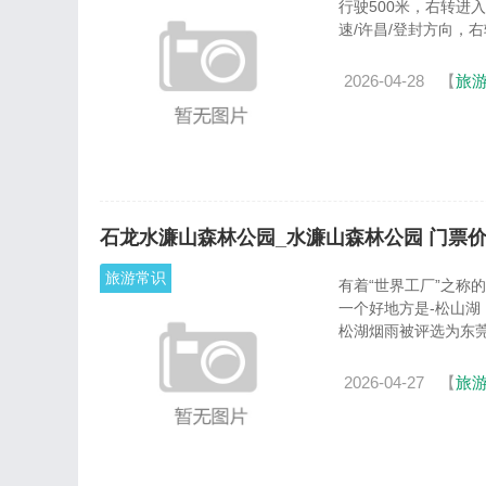
行驶500米，右转进入药
速/许昌/登封方向，右转4
2026-04-28
【
旅
石龙水濂山森林公园_水濂山森林公园 门票
旅游常识
有着“世界工厂”之称
一个好地方是-松山
松湖烟雨被评选为东莞八
2026-04-27
【
旅