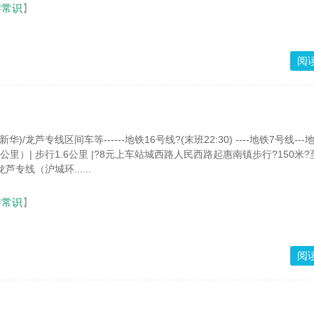
游常识
】
阅
)/龙芦专线区间车等------地铁16号线?(末班22:30) ----地铁7号线---
2公里）| 步行1.6公里 |?8元上车站城西路人民西路起惠南镇步行?150米?
芦专线（沪城环......
游常识
】
阅