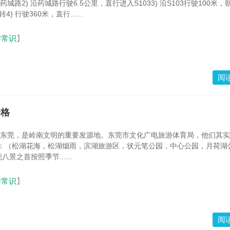
城路2) 沿药城路行驶6.5公里，直行进入S1033) 沿S103行驶100米
) 行驶360米，直行......
游常识
】
阅
价格
的东莞，是岭南文明的重要发源地。东莞市文化广电旅游体育局，他们其
湖：（松湖花海，松湖烟雨，滨湖旅游区，状元笔公园，中心公园，月荷湖
景之首按照季节......
游常识
】
阅