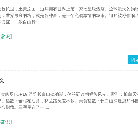
大酋长国，土豪之国，迪拜拥有世界上第一家七星级酒店、全球最大的购
，世界最高的塔，就是各种豪，是一个充满激情的城市。迪拜被称作“阳
宜，一般自由行......
游常识
】
阅
久
游攻略图TOP15:游览长白山镜泊湖，体验延边朝鲜族风光。索引：长白天
瞥。指数：全程柏油路，林区路况差不多。美食指数：长白山深度游加韩
指数。三颗星选了一......
游常识
】