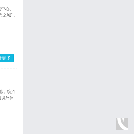
物中心、
光之城”，
读更多
池，镜泊
国境外体