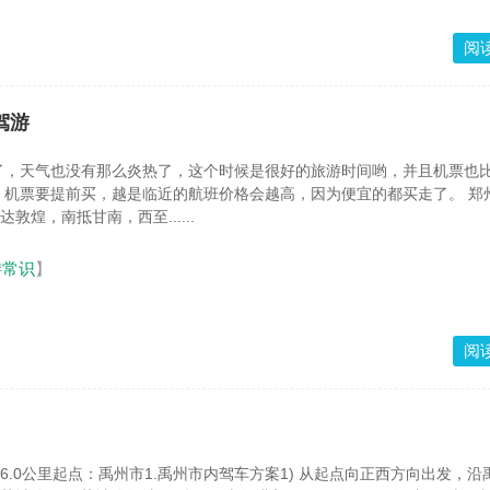
阅
驾游
了，天气也没有那么炎热了，这个时候是很好的旅游时间哟，并且机票也
，机票要提前买，越是临近的航班价格会越高，因为便宜的都买走了。 郑
敦煌，南抵甘南，西至......
游常识
】
阅
76.0公里起点：禹州市1.禹州市内驾车方案1) 从起点向正西方向出发，沿