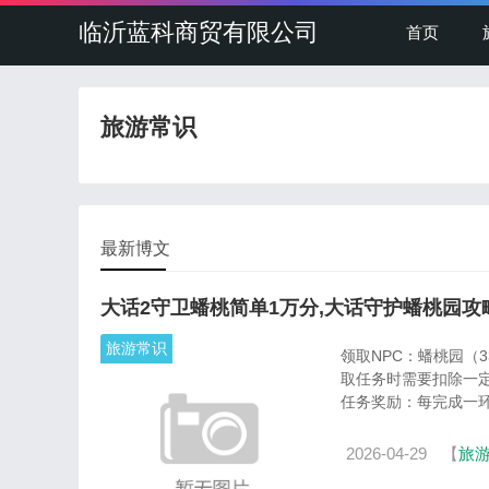
临沂蓝科商贸有限公司
首页
旅游常识
最新博文
大话2守卫蟠桃简单1万分,大话守护蟠桃园攻
旅游常识
领取NPC：蟠桃园（
取任务时需要扣除一
任务奖励：每完成一环任
2026-04-29
【
旅