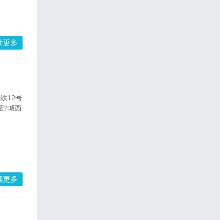
读更多
地铁12号
至?城西
读更多