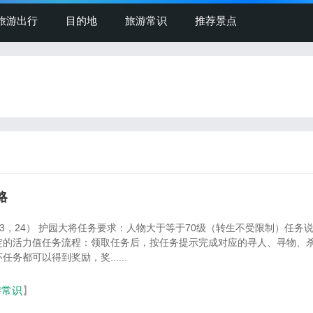
旅游出行
目的地
旅游常识
推荐景点
略
33，24） 护园大将任务要求：人物大于等于70级（转生不受限制）任务
定的活力值任务流程：领取任务后，按任务提示完成对应的寻人、寻物、
务都可以得到奖励，奖......
游常识
】