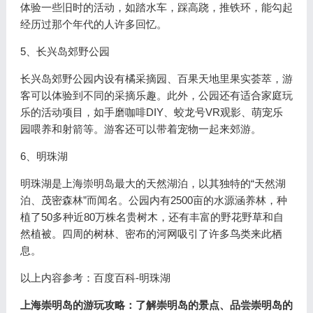
体验一些旧时的活动，如踏水车，踩高跷，推铁环，能勾起
经历过那个年代的人许多回忆。
5、长兴岛郊野公园
长兴岛郊野公园内设有橘采摘园、百果天地里果实荟萃，游
客可以体验到不同的采摘乐趣。此外，公园还有适合家庭玩
乐的活动项目，如手磨咖啡DIY、蛟龙号VR观影、萌宠乐
园喂养和射箭等。游客还可以带着宠物一起来郊游。
6、明珠湖
明珠湖是上海崇明岛最大的天然湖泊，以其独特的“天然湖
泊、茂密森林”而闻名。公园内有2500亩的水源涵养林，种
植了50多种近80万株名贵树木，还有丰富的野花野草和自
然植被。四周的树林、密布的河网吸引了许多鸟类来此栖
息。
以上内容参考：百度百科-明珠湖
上海崇明岛的游玩攻略：了解崇明岛的景点、品尝崇明岛的