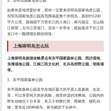
3、崇明岛国家地质公园
如果你是地理爱好者，那你一定要来崇明岛国家地质公园，
崇明岛国家地质公园其范围涵盖整个崇明岛，面积约1200
平方公里。园雄踞于万里长江的入海口，南与嘉定、宝山隔
江相望，北与江苏海门、启东一衣带水，犹如蕴含于长江巨
龙口中一颗熠熠生辉的明珠。
上海崇明岛怎么玩
上海崇明岛旅游攻略景点有东平国家森林公园、西沙湿地、
东滩湿地公园、江南三民文化村、长兴岛郊野公园、明珠湖
等。
1、东平国家森林公园
东平国家森林公园是华东地区最大的平原人造森林。在这
里，可以享受纯天然的风貌，感受舒适的清爽感。公园内的
野生动物也十分丰富，有几十种爬行类、两栖类、哺乳动
物，更有近160种候鸟、留鸟栖息于丛林中。