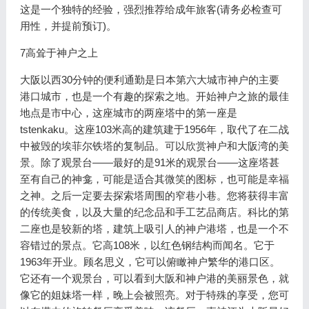
这是一个独特的经验，强烈推荐给成年旅客(请务必检查可
用性，并提前预订)。
7高耸于神户之上
大阪以西30分钟的便利通勤是日本第六大城市神户的主要
港口城市，也是一个有趣的探索之地。开始神户之旅的最佳
地点是市中心，这座城市的两座塔中的第一座是
tstenkaku。这座103米高的建筑建于1956年，取代了在二战
中被毁的埃菲尔铁塔的复制品。可以欣赏神户和大阪湾的美
景。除了观景台——最好的是91米的观景台——这座塔甚
至有自己的神龛，可能是适合其微笑的图标，也可能是幸福
之神。之后一定要去探索塔周围的窄巷小巷。您将获得丰富
的传统美食，以及大量的纪念品和手工艺品商店。科比的第
二座也是较新的塔，建筑上吸引人的神户港塔，也是一个不
容错过的景点。它高108米，以红色钢结构而闻名。它于
1963年开业。顾名思义，它可以俯瞰神户繁华的港口区。
它还有一个观景台，可以看到大阪和神户港的美丽景色，就
像它的姐妹塔一样，晚上会被照亮。对于特殊的享受，您可