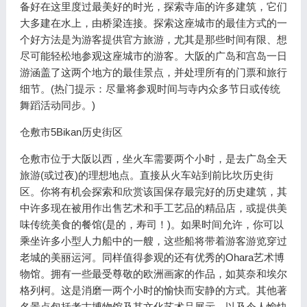
备好在这里度过最美好的时光，探索寺庙的许多建筑，它们
大多建在水上，由桥梁连接。探索这座城市的最佳方式的一
个好方法是为游客提供官方旅游，尤其是那些时间有限、想
尽可能轻松地参观这座城市的游客。大阪的广岛和宫岛一日
游涵盖了这两个地方的最佳景点，并处理所有的门票和旅行
细节。(热门提示：尽量将参观时间与寺内众多节日或传统
舞蹈活动同步。)
仓敷市5Bikan历史街区
仓敷市位于大阪以西，坐火车需要两个小时，是去广岛全天
旅游(或过夜)的理想地点。直接从火车站到前比坎历史街
区。你将有机会探索和欣赏该国保存最完好的历史建筑，其
中许多现在被用作出售艺术和手工艺品的精品店，或提供美
味传统美食的餐馆(是的，寿司！)。如果时间允许，你可以
乘坐许多小型人力船中的一艘，这些船将带着游客游览穿过
老城的美丽运河。同样值得参观的还有优秀的Ohara艺术博
物馆。拥有一些最受尊敬的欧洲画家的作品，如莫奈和埃尔
格列柯。这是消磨一两个小时的愉快而安静的方式。其他著
名景点包括考古博物馆及其文化艺术品展示，以及令人愉快