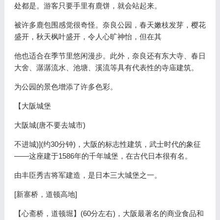
处都是。游客只要手里有鹿饼，就会站起来。
被许多鹿包围感觉很奇怪。奈良公园，春天嫩枝发芽，樱花
盛开，秋天枫叶盛开，令人心旷神怡，但在其
他也适合在季节里悠闲漫步。此外，奈良还有东大寺、春日
大舍、潺潺流水、池塘、溪流等具有代表性的寺庙建筑。
为公园的景色增添了许多色彩。
【大阪城堡
大阪城(唐不要去城市)
不进城)](约30分钟)，大阪的标志性建筑，武士时代的象征
——这座建于1586年的千年城堡，在古代日本很有名。
由丰臣秀吉将军建造，是日本三大城堡之一。
[新寨桥，道顿高地]
【心斋桥，道顿堀】(60分左右)，大阪最著名的商业食品和