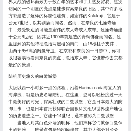
界大战的破坏而致力于数百年的艺术和手工艺及贸易。这次
访问的一个明显的亮点是徒步探索奈良的旧区，其中许多地
方都建造了这样的标志性建筑，如宏伟的Kofukuji，它建于
公元7世纪，以其驯鹿而闻名。然而，在奈良的七座寺庙
中，最受欢迎的可能是宏伟的东大寺或大东寺。这座寺庙建
于公元8世纪，因其近1300年前建造的青铜佛像而闻名。这
里提到的其他特征包括两层楼的南门，由18根柱子支撑，
由两个8米高的雕像守卫。在京都和奈良的一日游中，你可
以很容易地看到奈良的亮点，包括东大寺，它也带你去京都
最好的景点。
陆机历史悠久的白鹭城堡
大阪以西一小时多一点的路程，沿着Harima-nada海宜人的
海岸线，就是历史名城陆机。在这里，您可以轻松度过一天
中最美好的时光，探索壮观的白鹭城堡，它是日本最大的防
御工事，也是日本首批获得联合国教科文组织世界遗产地位
的历史遗迹之一。它建于14世纪，通常被称为白鹭城堡
——当地人对其白色外墙的昵称，他们声称它们就像白鹭伸
出的翅膀——该景点包括约80座建筑，其中大部分对公众