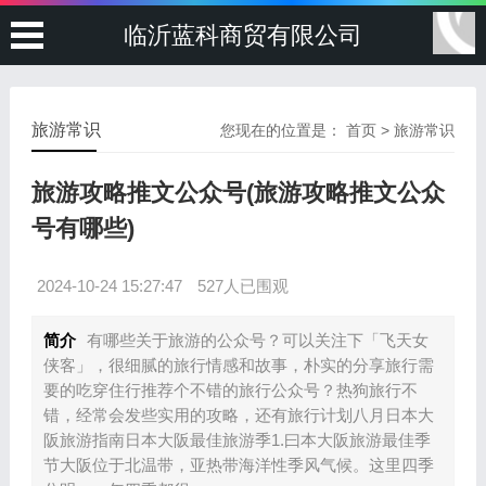
临沂蓝科商贸有限公司
旅游常识
您现在的位置是：
首页
>
旅游常识
旅游攻略推文公众号(旅游攻略推文公众
号有哪些)
2024-10-24 15:27:47
527人已围观
简介
有哪些关于旅游的公众号？可以关注下「飞天女
侠客」，很细腻的旅行情感和故事，朴实的分享旅行需
要的吃穿住行推荐个不错的旅行公众号？热狗旅行不
错，经常会发些实用的攻略，还有旅行计划八月日本大
阪旅游指南日本大阪最佳旅游季1.曰本大阪旅游最佳季
节大阪位于北温带，亚热带海洋性季风气候。这里四季