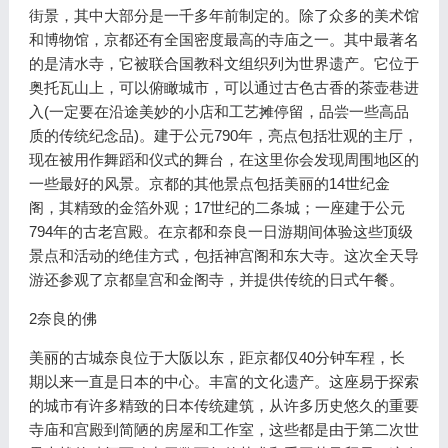
街景，其中大部分是一千多年前制定的。除了众多的美术馆
和博物馆，京都还有全国密度最高的寺庙之一。其中最著名
的是清水寺，它被联合国教科文组织列为世界遗产。它位于
奥托瓦山上，可以俯瞰城市，可以通过古色古香的茶壶巷进
入(一定要在沿途美妙的小店和工艺摊停留，品尝一些高品
质的传统纪念品)。建于公元790年，亮点包括壮观的主厅，
现在被用作舞蹈和仪式的舞台，在这里你会发现周围地区的
一些最好的风景。京都的其他景点包括美丽的14世纪金
阁，其精致的金箔外观；17世纪的二条城；一座建于公元
794年的古老宫殿。在京都和奈良一日游期间体验这些顶级
景点和活动的绝佳方式，包括神宫阁和东大寺。这次全天导
游还参观了京都皇宫和金阁寺，并提供传统的日式午餐。
2奈良的佛
美丽的古城奈良位于大阪以东，距京都仅40分钟车程，长
期以来一直是日本的中心。丰富的文化遗产。这座易于探索
的城市有许多精致的日本传统建筑，从许多历史悠久的重要
寺庙和宫殿到简陋的房屋和工作室，这些都是由于第二次世