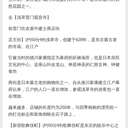
然花园之一。
去【浅草雷门观音寺】
前雷门坎农基中建士商店街
店主街】(约50分钟)浅草寺，创建于628年，是东京最古老
的寺庙。在江户
它被当时的德川家康指定为幕府的祈祷场所，也是日本庶民
文化的中心。这座山叫金龙山。神是神圣的仁慈女神。钟健
食尚
商街是日本最古老的购物街之一。自从德川家康建立江户幕
府以来，江户的人口一直在增加，参观浅草寺的游客也一直
在增加。
越来越多。店铺的长度约为250米，与四季相称的漂亮统一
的灯光标志和装饰倒映在石子路上，
【新宿歌舞伎町】(约50分钟)歌舞伎町是东京的娱乐中心之