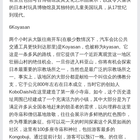
的日本村玩具博物馆及其独特的儿童美国玩具，从17世纪
到现代。
6Koyasan
两个小时从大阪往南开车(在极少数情况下，汽车会比公共
交通工具更快到达那里)是Koyasan，也被称为kyasan。它
这是一条多风的路线，但它提供了一个近距离观赏这一地区
壮丽山村的绝佳机会。一旦你进入科亚山，你将有机会探索
日本最重要的宗教场所之一，当然也是最广泛的宗教场所之
一。事实上，该地区的大部分都是献给一个叫信众的佛教分
支，它于公元800年左右在日本成立，当时它的创始人
KoboDaishi在这里建造了第一座小寺庙。如今，这个历史遗
址周围已经建成了一个充满活力的小镇，其中大部分是为了
满足许多从全国各地赶来的朝圣者的需求，以向埋葬在这里
的寺庙和僧侣墓地致敬，往往会展示许多鲜艳的红色围巾，
作为尊重的象征。你可以花一天的时间探索这个风景如画的
社区，这里有100多座寺庙和神社，包括游客最多的
Kongobuji。通过提前计划，游客可以预订一晚。的住宿，