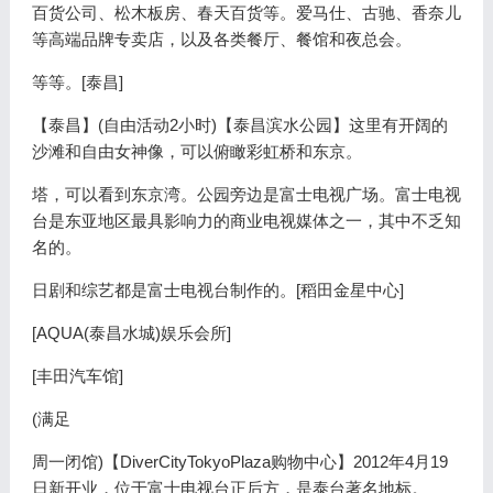
百货公司、松木板房、春天百货等。爱马仕、古驰、香奈儿
等高端品牌专卖店，以及各类餐厅、餐馆和夜总会。
等等。[泰昌]
【泰昌】(自由活动2小时)【泰昌滨水公园】这里有开阔的
沙滩和自由女神像，可以俯瞰彩虹桥和东京。
塔，可以看到东京湾。公园旁边是富士电视广场。富士电视
台是东亚地区最具影响力的商业电视媒体之一，其中不乏知
名的。
日剧和综艺都是富士电视台制作的。[稻田金星中心]
[AQUA(泰昌水城)娱乐会所]
[丰田汽车馆]
(满足
周一闭馆)【DiverCityTokyoPlaza购物中心】2012年4月19
日新开业，位于富士电视台正后方，是泰台著名地标。