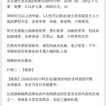
东京迪士尼乐园](免费活动约5小时，自理门票：3岁以下儿
童：免费。3-11岁儿童：8000日元。12
9000日元以上的年龄。1人也可以接送)迪士尼乐园是大人小
孩的梦想天堂，还有米奇、米妮、唐老鸭、小熊维尼。
明天去冒险公园旅游世界，梦幻世界，动物世界等。包括灰
姑娘城堡，丛林巡游，巨雷山，鬼屋，小世界和太空。
巴斯光年星际冒险等。咸宜的娱乐设施，老少皆宜；下午，
华丽的花车和著名的卡通人物列队入场
很棒的街头聚会。
行程二：【银座】
【银座】(自由活动2小时左右)银座的地价全球屈指可数，
全球最高，东京乃至日本最繁华。
以高级购物商店闻名的中高档商业街区是东京的代表性区域
之一。有很多大型百货商店，包括三越和松屋。