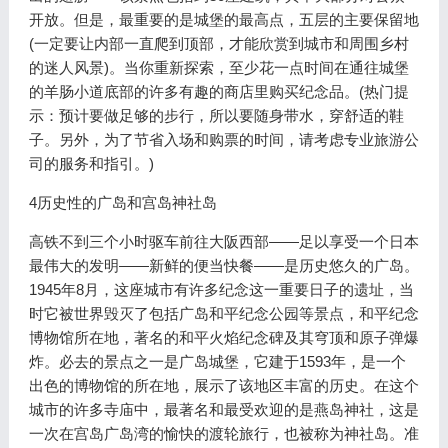
开放。但是，最重要的是城堡的最高点，五层的主要保留地
(一定要让内部一直爬到顶部，才能欣赏到城市和周围乡村
的迷人风景)。当你重新探索，至少花一点时间在通往城堡
的羊肠小道底部的许多有趣的商店里购买纪念品。(热门提
示：预计要做足够的步行，所以要随身带水，穿舒适的鞋
子。另外，为了节省入场和购票的时间，请考虑专业旅游公
司的服务和指引。)
4历史性的广岛和宫岛神社岛
高铁不到三个小时驱车前往大阪西部——足以享受一个日本
最伟大的发明——新鲜的便当快餐——是历史悠久的广岛。
1945年8月，这座城市有许多纪念这一重要日子的遗址，当
时它被世界毁灭了包括广岛和平纪念公园等景点，和平纪念
博物馆所在地，著名的和平火焰纪念碑及其穹顶和原子弹爆
炸。必去的景点之一是广岛城堡，它建于1593年，是一个
出色的博物馆的所在地，展示了该地区丰富的历史。在这个
城市的许多寺庙中，最著名和最受欢迎的是燕岛神社，这是
一次在宫岛广岛湾的愉快的渡轮旅行，也被称为神社岛。准