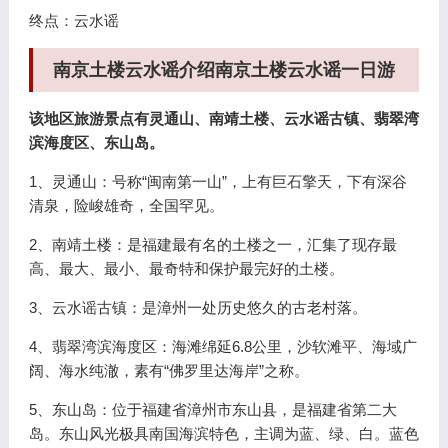
终点：云水谣
南京土楼云水谣介绍南京土楼云水谣一日游
该地区旅游景点有灵通山、南靖土楼、云水谣古镇、翡翠湾
滨海度区、东山岛。
1、灵通山：号称“闽南第一山”，上有巨石擎天，下有深谷
清泉，险峻雄奇，全国罕见。
2、南靖土楼：是福建最有名的土楼之一，汇集了现存最
高、最大、最小、最奇特和保护最完好的土楼。
3、云水谣古镇：是漳州一处历史悠久的古老村落。
4、翡翠湾滨海度区：海滩绵延6.8公里，沙软滩平、海域广
阔、海水纯澈，素有“佛罗里达海岸”之称。
5、东山岛：位于福建省漳州市东山县，是福建省第二大
岛。东山风光极具南国海滨特色，主调为蓝、绿、白。蓝色