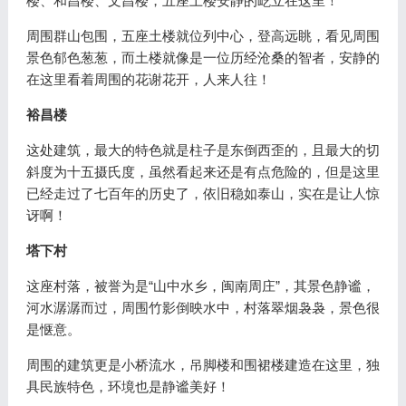
楼、和昌楼、文昌楼，五座土楼安静的屹立在这里！
周围群山包围，五座土楼就位列中心，登高远眺，看见周围
景色郁色葱葱，而土楼就像是一位历经沧桑的智者，安静的
在这里看着周围的花谢花开，人来人往！
裕昌楼
这处建筑，最大的特色就是柱子是东倒西歪的，且最大的切
斜度为十五摄氏度，虽然看起来还是有点危险的，但是这里
已经走过了七百年的历史了，依旧稳如泰山，实在是让人惊
讶啊！
塔下村
这座村落，被誉为是“山中水乡，闽南周庄”，其景色静谧，
河水潺潺而过，周围竹影倒映水中，村落翠烟袅袅，景色很
是惬意。
周围的建筑更是小桥流水，吊脚楼和围裙楼建造在这里，独
具民族特色，环境也是静谧美好！