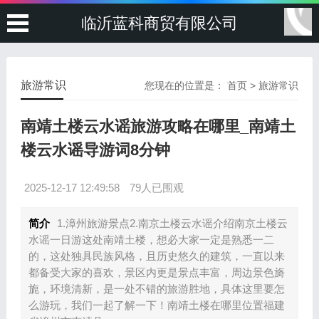
临沂蓝科商贸有限公司
旅游常识
您现在的位置是：
首页
>
旅游常识
南靖土楼云水谣旅游攻略在哪里_南靖土
楼云水谣导游词8分钟
2025-12-17 12:49:58
79人已围观
简介
1.漳州旅游景点2.南京土楼云水谣介绍南京土楼云
水谣一日游这处南靖土楼，想必大家一定是熟悉一二
的，这处独具民族风格，且历史悠久的建筑，一直以来
都备受大家的喜欢，景区内更是景点丰富，周边景色旖
旎，环境清新，是一处不错的旅游胜地，具体这里要怎
么游玩，我们一起了解一下！南靖土楼在哪里位置福建