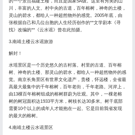
的一个景点福建土楼，而且是国家5A级。这里有秀美的山
川，丰富的人文。村中央的古道，百年榕树，神奇的土楼，
灵山的碧水，都给人一种超然物外的感觉。2005年底，由
张根据自己和几位台胞的人生经历创作的**文学剧本《寻
找》改编的**《云水谣》曾在此拍摄。
3.南靖土楼云水谣旅游
解封！
水瑶景区是一个历史悠久的古村落。村里的古道、百年榕
树、神奇的土楼、那灵山的碧水，都给人一种超然物外的感
觉。南京长角景区有世界文化遗产，贵楼，怀远楼，全省最
高最大最集中的千年榕树，百年老街，千年老路。河岸上，
由13棵百年榕树组成的榕树群蔚为壮观。其中，一棵老榕
树的树冠面积达1933平方米，树枝长达30多米。树干底部
需要10个以上的成年人才能抱在一起。它是目前我省发现
的最大的榕树。
4.南靖土楼云水谣景区