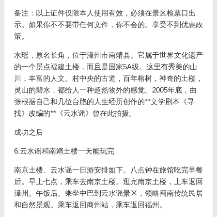
备注：以上证件仅限本人使用有效，必须在景区检票口出
示。如果你不不要带任何文件，你不会的。享受不到优惠政
策。
水瑶，原名长角，位于漳州市南靖县。它属于世界文化遗产
的一个景点福建土楼，而且是国家5A级。这里有秀美的山
川，丰富的人文。村中央的古道，百年榕树，神奇的土楼，
灵山的碧水，都给人一种超然物外的感觉。2005年底，由
张根据自己和几位台胞的人生经历创作的**文学剧本《寻
找》改编的**《云水谣》曾在此拍摄。
成功之后
6.云水谣和南靖土楼一天能玩完
南京土楼、云水谣一日游安排如下。八点钟在旅馆吃完早餐
后。早上七点，乘车去南京土楼。逛完南京土楼，上车返回
漳州。午饭后。乘坐中巴到云水谣景区，领略闽南传统民居
和自然景观。乘车返回商州站，乘车返回福州。