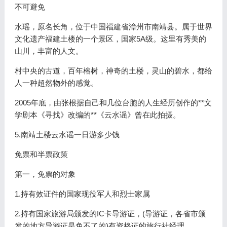
不可避免
水瑶，原名长角，位于中国福建省漳州市南靖县。属于世界
文化遗产福建土楼的一个景区，国家5A级。这里有秀美的
山川，丰富的人文。
村中央的古道，百年榕树，神奇的土楼，灵山的碧水，都给
人一种超然物外的感觉。
2005年底，由张根据自己和几位台胞的人生经历创作的**文
学剧本《寻找》改编的**《云水谣》曾在此拍摄。
5.南靖土楼云水谣一日游多少钱
免票和半票政策
第一，免票的对象
1.持有效证件的国家现役军人和烈士家属
2.持有国家旅游局颁发的IC卡导游证，(导游证，各省市颁
发的地方导游证是免不了的)有资格证的旅行社经理。