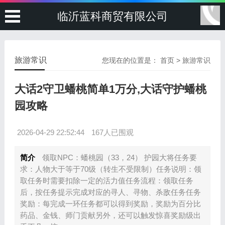
临沂蓝科商贸有限公司
旅游常识
您现在的位置是：
首页
>
旅游常识
大话2守卫蟠桃简单1万分,大话守护蟠桃
园攻略
2026-04-29 22:52:44
167人已围观
简介
领取NPC：蟠桃园（33，24） 护园大将任务要
求：人物大于等于70级（转生不受限制）任务说明：领
取任务时需要扣除一定的活力值任务流程：领取任务
后，按任务提示完成对应的寻人、寻物、杀敌任务任务
奖励：每完成一环任务都可以得到奖励，奖励为百分比
药品、金钱、师门贡献另外，还可以触发惊喜奖励级出