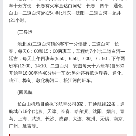
车十分方便，长春有火车直达白河站，长春—四平—通化—
白山—二道白河(约15小时;丹东—沈阳—二道白河—龙井
(21小时。
(三客运
池北区(二道白河镇的客车十分便捷，二道白河—长
春，每天6：00和15：00两班车，车程约7小时;二道白河—
延吉，每天上午四班车(5:50、6:50、7:00、7：50，下午两
班车(13:00、14:10。二道白河—安图每天十六班车(自5:30
开始至16:00平均40分钟一车次;另外还有抵达珲春、通化、
临江、桦甸、敦化梅河口、松江河的班车。
(四民航
长白山机场目前执飞航空公司8家，开通航线22条，通
航城市18个(北京、天津、长春、哈尔滨、沈阳、烟台、青
岛、上海、武汉、长沙、成都、大连、杭州、无锡、南京、
广州、延吉等。