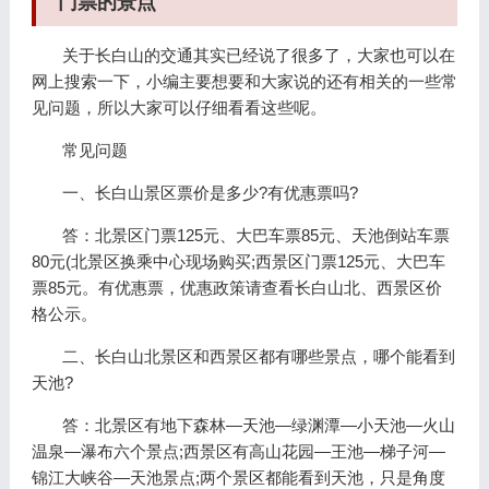
门票的景点
关于长白山的交通其实已经说了很多了，大家也可以在
网上搜索一下，小编主要想要和大家说的还有相关的一些常
见问题，所以大家可以仔细看看这些呢。
常见问题
一、长白山景区票价是多少?有优惠票吗?
答：北景区门票125元、大巴车票85元、天池倒站车票
80元(北景区换乘中心现场购买;西景区门票125元、大巴车
票85元。有优惠票，优惠政策请查看长白山北、西景区价
格公示。
二、长白山北景区和西景区都有哪些景点，哪个能看到
天池?
答：北景区有地下森林—天池—绿渊潭—小天池—火山
温泉—瀑布六个景点;西景区有高山花园—王池—梯子河—
锦江大峡谷—天池景点;两个景区都能看到天池，只是角度