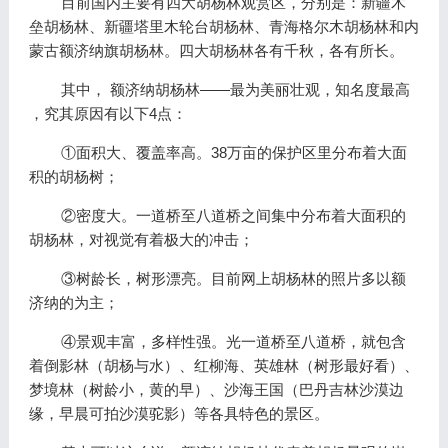
目前国内主要有四大胡杨林观赏区，分别是：新疆木
垒胡杨林、新疆塔里木轮台胡杨林、青海格尔木胡杨林和内
蒙古额济纳旗胡杨林。四大胡杨林各有千秋，各有所长。
其中， 额济纳胡杨林——最为美丽壮观，知名度最高
，究其原因有以下4点：
①面积大、覆盖率高。38万亩的保护区里分布着大面
积的胡杨树；
②密度大。一道桥至八道桥之间集中分布着大面积的
胡杨林，对视觉有着极大的冲击；
③树龄长，树形漂亮。目前网上胡杨林的照片多以额
济纳的为主；
④景观丰富，多样性强。光一道桥至八道桥，就包含
着倒影林（胡杨与水）、红柳海、英雄林（树形最好看）、
梦境林（树龄小，黄的早）、沙海王国（巴丹吉林沙漠边
缘，早晨可拍沙漠驼影）等各具特色的景区。