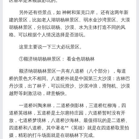
区基本是来额旗必玩的。
另外还有些景点，如 神树和策克口岸 。还有这两年新
建的景区，比如老人湖胡杨林景区、弱水金沙湾景区、大漠
胡杨林景区，分别以胡杨、沙漠、水为主体打造不同的风
格。可以根据个人情况选择是否游玩。
这里主要说一下三大必玩景区。
①额济纳胡杨林景区： 看金色胡杨林
额济纳胡杨林景区一共有八道桥（八个部分），每道
桥的景色大不相同。八道桥外就是中国第三大沙漠：吉林巴
丹沙漠，出了林子，可以玩滑沙、沙漠冲浪，滑翔机、沙漠
越野等刺激活动，肆意畅快。
一道桥叫陶来林，二道桥倒影林，三道桥红柳海，四
道桥英雄林，五道桥是土尔扈特庄园，六道桥暂时没有开
放，七道桥梦境林，八道桥沙海林。最值得玩的是二道桥、
四道桥和八道桥。其中著名**《英雄》就是在四道桥取景拍
摄，精彩的打斗场面就是在胡杨林下完成。