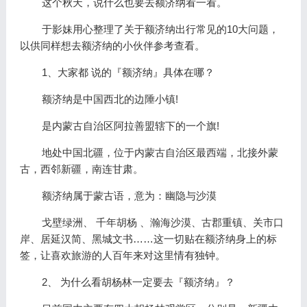
这个秋天，说什么也要去额济纳看一看。
于影妹用心整理了关于额济纳出行常见的10大问题，
以供同样想去额济纳的小伙伴参考查看。
1、大家都 说的『额济纳』具体在哪？
额济纳是中国西北的边陲小镇!
是内蒙古自治区阿拉善盟辖下的一个旗!
地处中国北疆，位于内蒙古自治区最西端，北接外蒙
古，西邻新疆，南连甘肃。
额济纳属于蒙古语，意为：幽隐与沙漠
戈壁绿洲、 千年胡杨 、瀚海沙漠、古郡重镇、关市口
岸、居延汉简、黑城文书……这一切贴在额济纳身上的标
签，让喜欢旅游的人百年来对这里情有独钟。
2、 为什么看胡杨林一定要去『额济纳』？