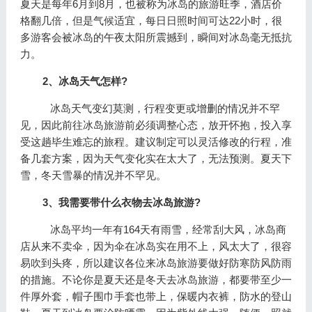
夏天是每年6月到8月，也被称为冰岛的旅游旺季，酒店价
格翻几倍，但是气候适宜，每日日照时间可达22小时，很
多游客会被冰岛的午夜太阳所震撼到，瞬间对冰岛毫无抵抗
力。
2、冰岛天气怎样?
冰岛天气变幻莫测，行程变更或增删的情况并不罕
见，因此前往冰岛旅游前必须调整心态，放开怀抱，投入享
受这趟毕生难忘的旅程。建议制定可以灵活修改的行程，准
备几套方案，因为天气变化实在太大了，无法预测。夏天下
雪，冬天雪暴的情况并不罕见。
3、我需要带什么衣物去冰岛旅游?
冰岛平均一年有164天有雨雪，经常刮大风，冰岛商
店从来不卖伞，因为伞在冰岛实在用不上，风太大了，很容
易吹到头疼，所以建议各位来冰岛旅游要做好防寒防风防雨
的措施。不论你是夏天还是冬天去冰岛旅游，都要带至少一
件厚外套，帽子围巾手套也带上，保暖内衣裤，防水的登山