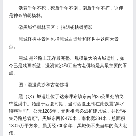
活着千年不死，死后千年不倒，倒后千年不朽，这便
是神奇的胡杨林。
②黑城怪树林景区： 拍胡杨枯树剪影
黑城怪树林景区包括黑城古遗址和怪树林这两大景
点。
黑城 是丝路上现存最完整、规模最大的古城遗址，如
今已是残亘断壁，漫漫黄沙和五座古老佛塔是其最主要的看
点。
图：漫漫黄沙和古老佛塔
黑（水）城遗址位于达来呼布镇东南约25公里处的戈
壁荒漠中。始建于西夏时期，当时西夏王朝在此设置“黑水
镇燕军司”。公元1286年，元世祖忽必烈扩建此城，并设“亦
集乃路总管府”。黑城东西长470米，南北宽384米，总面积
18.05万平方米。虽历经700多年，黑城仍不失当年的高大宏
伟。