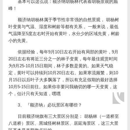
基本可以这么说：额济纳胡杨林代表着胡杨景观的巅
峰！
额济纳胡杨林属于季节性非常强的自然景观， 胡杨树
叶变黄与气温、湿度和树龄等都有关系 。一般来说，最低
气温降至5度左右时开始有黄叶，水分少的区域先黄，树龄
小的先黄。
依据经验，每年9月10日左右开始有局部的黄叶，9月
20日左右有将近三分之一的林子变黄，每年最佳观赏时间
为9月25-10月15日期间，林子多数是黄的。如果天气稳
定，黄叶可以持续到10月20日左右。如果寒流频繁，则10
月15日以后叶子大多飘落了，所以有充足假期的最好选择
10月5-15日前往。如果你非要问我确切的哪一天变黄，这
个，估计只有天知道，嘿嘿
3、 『额济纳』必玩景区有哪些？
目前额济纳旗有三大景区分别是： 胡杨林（一道桥至
八道桥）景区、黑城怪树林景区、居延海景区 ，这三大景