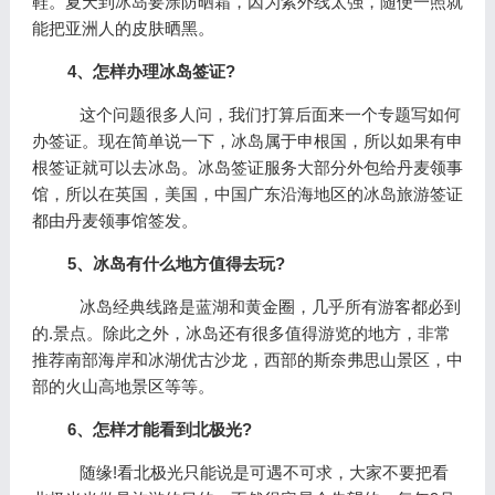
鞋。夏天到冰岛要涂防晒霜，因为紫外线太强，随便一照就
能把亚洲人的皮肤晒黑。
4、怎样办理冰岛签证?
这个问题很多人问，我们打算后面来一个专题写如何
办签证。现在简单说一下，冰岛属于申根国，所以如果有申
根签证就可以去冰岛。冰岛签证服务大部分外包给丹麦领事
馆，所以在英国，美国，中国广东沿海地区的冰岛旅游签证
都由丹麦领事馆签发。
5、冰岛有什么地方值得去玩?
冰岛经典线路是蓝湖和黄金圈，几乎所有游客都必到
的.景点。除此之外，冰岛还有很多值得游览的地方，非常
推荐南部海岸和冰湖优古沙龙，西部的斯奈弗思山景区，中
部的火山高地景区等等。
6、怎样才能看到北极光?
随缘!看北极光只能说是可遇不可求，大家不要把看