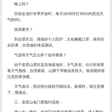
晚上吗？
目前金顶灯冬季开放时，每天18:00开灯30分钟(恶劣天
气除外)。
疫情要求？
到达景区后，请做好个人防护，主动佩戴口罩，保持安
全距离，自觉做好体温测试。
气温和天气怎么样？如何着装？
由于老君山景区是高海拔地区，天气多变。出行前请查
看天气预报，合理着装。山脚下早晚温差很大。旅游期间请
注意防寒保暖。
天气渐冷，雨后部分路段可能结冰。参观时，请注意脚
下，慢慢走。
三、老君山免门票预约流程：
第一步：微信，支付宝“河南文旅通”小程序，进入预约