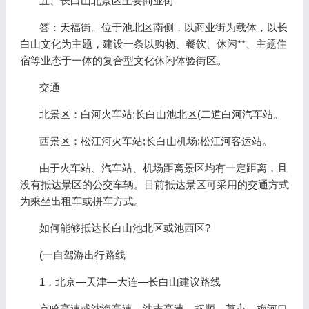
五、长白山北景区主要商业街
答：天福街。位于池北区南侧，以商业街为载体，以长
白山文化为主题，建设一条以购物、餐饮、休闲**、主题住
宿等业态于一体的复合型文化休闲体验街区。
交通
北景区：白河火车站;长白山池北区(二道白河汽车站。
西景区：松江河火车站;长白山机场;松江河客运站。
由于火车站、汽车站、机场距离景区均有一定距离，且
没有抵达景区的公交车辆。目前抵达景区可采用的交通方式
为乘坐出租车或拼车方式。
如何能够抵达长白山池北区或池西区?
(一自驾游出行路线
1，北京—天津—大连—长白山建议路线
京哈高速或沈海高速—沈吉高速—抚顺—草市—梅河口