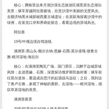
核心：腾格里达来月湖沙漠生态旅游区感受原生态湖泊
美景；驱车穿越阿拉善腹地，欣赏沙漠中美丽的戈壁风光。
去额济纳黑水城探秘西夏古城遗址；在居延海探索沙漠中的
绿洲，在策克口岸和界碑处留念，看看边境的异域风光。
阿拉善
19号/中俄边境自驾游线
满洲里-黑山头-额尔古纳-恩赫-石围-莫尔道嘎-敖鲁古
雅-根河湿地-海拉尔
核心：在满洲里陶瓦广场、国门景区，沉醉于边城异域
风情；走进恩赫、石围，深度探访俄罗斯民族村寨；驱车前
往莫尔道加，重温成吉思汗的起源战马远征；之后，我到达
了奥卢古雅，参观了神秘的鹿群。去湿地——根河湿地，感
叹草原湿地的美景。
满洲里夜景
20号/巴彦淖尔242临八线天府河套