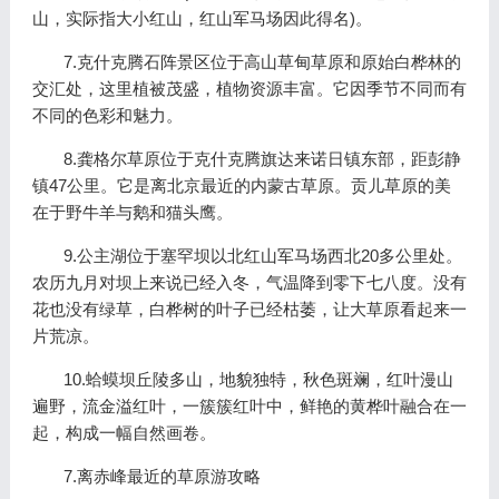
山，实际指大小红山，红山军马场因此得名)。
7.克什克腾石阵景区位于高山草甸草原和原始白桦林的
交汇处，这里植被茂盛，植物资源丰富。它因季节不同而有
不同的色彩和魅力。
8.龚格尔草原位于克什克腾旗达来诺日镇东部，距彭静
镇47公里。它是离北京最近的内蒙古草原。贡儿草原的美
在于野牛羊与鹅和猫头鹰。
9.公主湖位于塞罕坝以北红山军马场西北20多公里处。
农历九月对坝上来说已经入冬，气温降到零下七八度。没有
花也没有绿草，白桦树的叶子已经枯萎，让大草原看起来一
片荒凉。
10.蛤蟆坝丘陵多山，地貌独特，秋色斑斓，红叶漫山
遍野，流金溢红叶，一簇簇红叶中，鲜艳的黄桦叶融合在一
起，构成一幅自然画卷。
7.离赤峰最近的草原游攻略