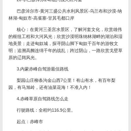
巴彦淖尔市-黄河三盛公共水利风景区-乌兰布和沙漠-纳
林湖-匈奴市-高雀塞-甘其毛都口岸
核心：在黄河三圣宫水景区，了解河套文化，欣赏雄伟
的枢纽工程和大河风光；欣赏沙漠明珠纳林湖畔的湖泊和湿
地美景；走进匈奴城，探寻阴山脚下匈奴千百年的游牧文
明；追溯高阙连绵千年的战乱；跨过阴山，一路欣赏戈壁草
原的辽阔风光。
3.内蒙赤峰自驾游最佳路线
梨园山庄柳条沟金山西7公里！有山有水，有百年梨
园，有马旭岭，还有油菜花海！不准入内！
4.赤峰草原自驾路线怎么走
行驶路线：全程约116.9公里。
起点：赤峰市