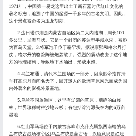
1971年，中国第一易龙这里出土了新石器时代红山文化的
著名标志，追溯了中国的起源一千多年的古老文明。因此，
这个景点被命名为玉龙胡莎。
2.达日诺尔湖是内蒙古自治区第二大内陆湖，周长100
多公里，呈海马状。它是一个封闭的苏达型半咸水湖，被称
为百鸟天堂。3.将军泡子位于塞罕坝。据说康熙和格尔丹打
仗，格尔丹的骆驼阵被炮轰散了。强烈的震动改变了这个地
方的地理结构，导致地下水涌出，形成水泡。
4.乌兰布通，清代木兰围场的一部分，因康熙帝指挥清
军打高尔丹而闻名天下，因其迷人的欧洲草原风光而成为国
内外著名的影视外景基地。
5.乌兰不同旅游区，这里有辽阔的草原，幽静的白桦
林，世界珍稀树种沙地云杉；有包括滦河源头在内的6万亩
湿地
6.红山军马场位于内蒙古赤峰市克什克腾旗西南端的乌
兰布统古战场核心区(乌兰布统是蒙古语，汉语意思是红坛