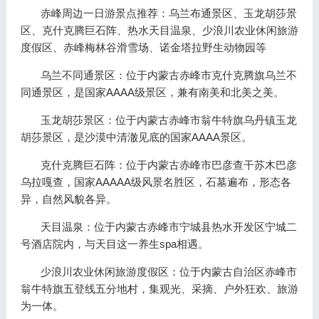
赤峰周边一日游景点推荐：乌兰布通景区、玉龙胡莎景
区、克什克腾巨石阵、热水天目温泉、少浪川农业休闲旅游
度假区、赤峰梅林谷滑雪场、诺金塔拉野生动物园等
乌兰不同通景区：位于内蒙古赤峰市克什克腾旗乌兰不
同通景区，是国家AAAA级景区，兼有南美和北美之美。
玉龙胡莎景区：位于内蒙古赤峰市翁牛特旗乌丹镇玉龙
胡莎景区，是沙漠中清澈见底的国家AAAA景区。
克什克腾巨石阵：位于内蒙古赤峰市巴彦查干苏木巴彦
乌拉嘎查，国家AAAAA级风景名胜区，石墓遍布，形态各
异，自然风貌各异。
天目温泉：位于内蒙古赤峰市宁城县热水开发区宁城二
号酒店院内，与天目这一养生spa相遇。
少浪川农业休闲旅游度假区：位于内蒙古自治区赤峰市
翁牛特旗五登线五分地村，集观光、采摘、户外狂欢、旅游
为一体。