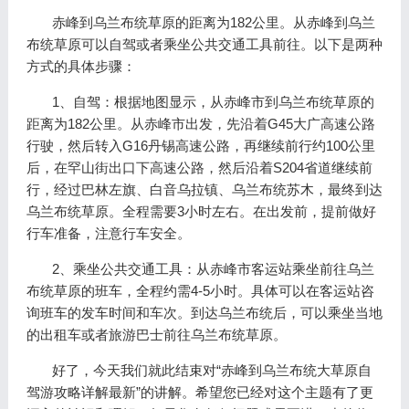
赤峰到乌兰布统草原的距离为182公里。从赤峰到乌兰
布统草原可以自驾或者乘坐公共交通工具前往。以下是两种
方式的具体步骤：
1、自驾：根据地图显示，从赤峰市到乌兰布统草原的
距离为182公里。从赤峰市出发，先沿着G45大广高速公路
行驶，然后转入G16丹锡高速公路，再继续前行约100公里
后，在罕山街出口下高速公路，然后沿着S204省道继续前
行，经过巴林左旗、白音乌拉镇、乌兰布统苏木，最终到达
乌兰布统草原。全程需要3小时左右。在出发前，提前做好
行车准备，注意行车安全。
2、乘坐公共交通工具：从赤峰市客运站乘坐前往乌兰
布统草原的班车，全程约需4-5小时。具体可以在客运站咨
询班车的发车时间和车次。到达乌兰布统后，可以乘坐当地
的出租车或者旅游巴士前往乌兰布统草原。
好了，今天我们就此结束对“赤峰到乌兰布统大草原自
驾游攻略详解最新”的讲解。希望您已经对这个主题有了更