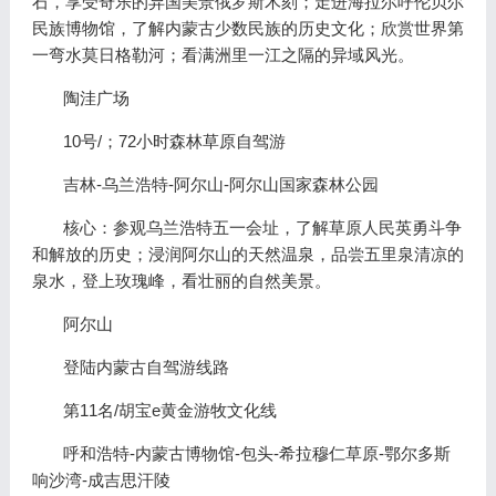
石，享受奇乐的异国美景俄罗斯木刻；走进海拉尔呼伦贝尔
民族博物馆，了解内蒙古少数民族的历史文化；欣赏世界第
一弯水莫日格勒河；看满洲里一江之隔的异域风光。
陶洼广场
10号/；72小时森林草原自驾游
吉林-乌兰浩特-阿尔山-阿尔山国家森林公园
核心：参观乌兰浩特五一会址，了解草原人民英勇斗争
和解放的历史；浸润阿尔山的天然温泉，品尝五里泉清凉的
泉水，登上玫瑰峰，看壮丽的自然美景。
阿尔山
登陆内蒙古自驾游线路
第11名/胡宝e黄金游牧文化线
呼和浩特-内蒙古博物馆-包头-希拉穆仁草原-鄂尔多斯
响沙湾-成吉思汗陵