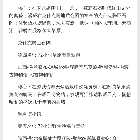
核心：在玉龙胡莎中国一龙，一窥新石器时代红山文化
的奥秘；漫威在克什克腾地质公园的神奇的克什克腾巨石
阵；体验热水塘温泉，洗去疲惫；抵达中国的大理湖、天鹅
湖，驰骋在龚格尔大草原。
克什克腾巨石阵
第四名/；72小时草原海自驾游
山西-乌兰察布-凉城岱海-辉腾喜乐草原-呼和浩特-内蒙
古博物馆-昭君博物馆
核心：在凉城岱海天然温泉中洗涤灵魂；在辉腾草原的
黄花沟骑马；在昭君博物馆，参观可汗张达和昭君府，畅想
昭君的盛况几千年前的拥堵。
昭君博物馆
第五名/；72小时野生沙海自驾游
陕西-鄂尔多斯成吉思汗陵-鄂尔多斯草原-响沙湾