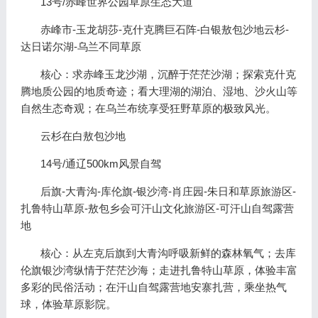
13号/赤峰世界公园草原生态大道
赤峰市-玉龙胡莎-克什克腾巨石阵-白银敖包沙地云杉-
达日诺尔湖-乌兰不同草原
核心：求赤峰玉龙沙湖，沉醉于茫茫沙湖；探索克什克
腾地质公园的地质奇迹；看大理湖的湖泊、湿地、沙火山等
自然生态奇观；在乌兰布统享受狂野草原的极致风光。
云杉在白敖包沙地
14号/通辽500km风景自驾
后旗-大青沟-库伦旗-银沙湾-肖庄园-朱日和草原旅游区-
扎鲁特山草原-敖包乡会可汗山文化旅游区-可汗山自驾露营
地
核心：从左克后旗到大青沟呼吸新鲜的森林氧气；去库
伦旗银沙湾纵情于茫茫沙海；走进扎鲁特山草原，体验丰富
多彩的民俗活动；在汗山自驾露营地安寨扎营，乘坐热气
球，体验草原影院。