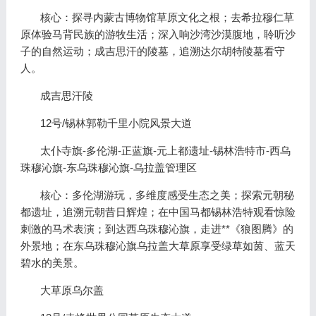
核心：探寻内蒙古博物馆草原文化之根；去希拉穆仁草
原体验马背民族的游牧生活；深入响沙湾沙漠腹地，聆听沙
子的自然运动；成吉思汗的陵墓，追溯达尔胡特陵墓看守
人。
成吉思汗陵
12号/锡林郭勒千里小院风景大道
太仆寺旗-多伦湖-正蓝旗-元上都遗址-锡林浩特市-西乌
珠穆沁旗-东乌珠穆沁旗-乌拉盖管理区
核心：多伦湖游玩，多维度感受生态之美；探索元朝秘
都遗址，追溯元朝昔日辉煌；在中国马都锡林浩特观看惊险
刺激的马术表演；到达西乌珠穆沁旗，走进**《狼图腾》的
外景地；在东乌珠穆沁旗乌拉盖大草原享受绿草如茵、蓝天
碧水的美景。
大草原乌尔盖