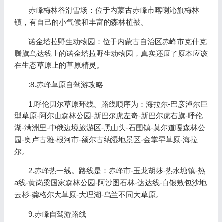
赤峰梅林谷滑雪场：位于内蒙古赤峰市喀喇沁旗梅林
镇，有自己的小气候和丰富的森林植被。
诺金塔拉野生动物园：位于内蒙古自治区赤峰市克什克
腾旗乌达线上的诺金塔拉野生动物园，真实还原了原本应该
在生态草原上的草原精灵。
:8.赤峰草原自驾游攻略
1.呼伦贝尔草原环线。路线顺序为：海拉尔-巴彦淖尔巨
型草原-阿尔山森林公园-新巴尔虎左奇-新巴尔虎右旗-呼伦
湖-满洲里-中俄边境旅游区-黑山头-石围镇-莫尔道嘎森林公
园-奥卢古雅-根河市-额尔古纳湿地景区-金掌罕草原-海拉
尔。
2.赤峰热一线。路线是：赤峰市-玉龙胡莎-热水塘镇-热
a线-黄岗梁国家森林公园-阿沙图石林-达达线-白银敖包沙地
云杉-龚格尔大草原-大理湖-乌兰不同大草原。
9.赤峰自驾游路线