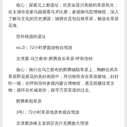
核心：探索元上都遗址；欣赏金莲川美丽的草原风光；
在太浦寺皇家马园观看马术比赛；参观御马院博物馆，深入
了解马文化的历史渊源；驰骋在贡包拉格草原，畅游在草原
花海。
世外桃源的遗址
no.2/；72小时梦圆游牧自驾游
京津冀-乌兰察布-辉腾喜乐草原-呼和浩特
核心：骑行在乌兰察布的辉腾锡勒草原上，陶醉在风车
草原野花黄花的美好画面中；拜访牧民舍在草原腹地，好好
吃一顿；在呼和浩特参观内蒙古博物馆，遇见馆藏珍贵文
物；循环在长城老街，探寻万里茶道的过去。
辉腾希勒草原
3号/；72小时草原地质奇观自驾游
京津冀赤峰玉龙胡莎克什克腾旗大理湖