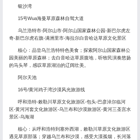
银沙湾
15号Wua海曼草原森林自驾大道
乌兰浩特市-阿尔山市-阿尔山国家森林公园-新巴尔虎左
奇-新巴尔虎右旗-满洲里市-海拉尔白音哈达草原文化景区
核心：品尝乌兰浩特特色美食；探索阿尔山国家森林公
园美丽的草原森林；去白音哈达草原腹地，听牧民演奏悠扬
的马头琴，感叹草原湖泊的辽阔壮美。
阿尔天池
16号/黄河鸡子湾沙漠风光旅游线
呼和浩特-敕勒川草原文化旅游区-包头-巴彦淖尔临河
区-黄河河套文化旅游区-乌兰布和沙漠旅游区-黄河三圣宫水
景区-乌海湖
核心：从呼和浩特到塞外西湖，敕勒川草原文化旅游区
遇见草原部落；穿越乌兰布和沙漠，感受大漠孤烟，长河落