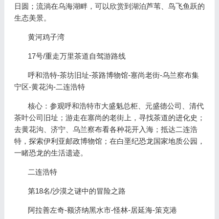
日圆；流淌在乌海湖畔，可以欣赏到湖泊芦苇、鸟飞鱼跃的
生态美景。
黄河鸡子湾
17号/重走万里茶道自驾游路线
呼和浩特-茶坊旧址-茶路博物馆-塞尚老街-乌兰察布集
宁区-黄花沟-二连浩特
核心：参观呼和浩特市大盛魁总柜、元盛德公司、清代
茶叶公司旧址；游走在塞尚的老街上，寻找茶道的进化史；
去黄花沟、济宁、乌兰察布看各种花开入海；抵达二连浩
特，探索伊利亚邮政博物馆；在白垩纪恐龙国家地质公园，
一睹恐龙的生活遗迹。
二连浩特
第18名/沙漠之谜中的冒险之路
阿拉善左奇-额济纳黑水市-怪林-居延海-策克港