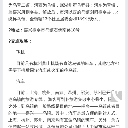
为乌青二镇，河西为乌镇，属湖州府乌程县；河东为青镇，
属嘉兴府桐乡县。解放后，市河以西的乌镇划归桐乡县，才
统称乌镇。全镇辖13个社区居委会和18个行政村。
?地址：
嘉兴桐乡市乌镇石佛南路18号
?交通攻略：
飞机
目前只有杭州萧山机场有直达乌镇的班车，其他地方都
需要下机后周转汽车或火车前往乌镇。
汽车
目前，上海、杭州、南京、温州、绍兴、苏州已开通直
达乌镇的旅游专线， 游客可到各旅游集散中心乘坐。除此
之外，到乌镇的一般路线是目的地——桐乡——乌镇或者目
的地——嘉兴——乌镇。其中，汽车是最方便的到达方式。
上海、杭州、苏州、南京均有直达乌镇的班车。另外，为方
便游客一站式出游，乌镇旅游公司和邻近大中城市客运部门