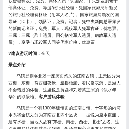
联合会制发)，免费。离休人员：凭国家、中央颁发的老干
部离休证，免费。导游/旅行社经理：凭国家旅游局所颁发
的旅行社经理资格证（附本人名片)， 国家旅游局颁发的国
导证（IC卡）、领队证，免费。记者：凭中央新闻总署颁发
的新闻记者证，免费。军人：现役军人凭军官证，优惠票。
三属：三属（烈士遗属、因公牺牲军人遗属、病故军人遗
属），享受与现役军人同等优惠价格，优惠票
?建议游玩时间：
全天
景点介绍
乌镇是桐乡北郊一座历史悠久的江南古镇，主景区分为
西栅、东栅，赏西栅夜景、坐摇橹船、看民俗表演，是游人
不会错过的体验。这里也是黄磊和刘若英主演的《似水年
华》的取景地。
客户游玩体验
乌镇是一个有1300年建镇史的江南古镇。十字形的内河
水系将全镇划分为东南西北四个区块——据说为避水盗船，
建有水栅，当地人故有“东栅、南栅、西栅、北栅”之名。这
次再来乌镇体验感是蛮好的，但还是把心底里20多年前的