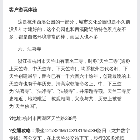
客户游玩体验
这是杭州西溪公园的一部分，城市文化公园也是不久前
没几年才建好的，这个公园也和西溪附近的特色景点差不
多，都是自然环境非常的棒，而且人也不多
六、法喜寺
浙江省杭州市天竺山有著名三寺，时称"天竺三寺"(通称
上天竺寺、中天竺寺、下天竺寺)，均系杭州古代名刹。下
天竺创建最早，距今已有一千六百六十馀年，创建最晚的上
天竺寺也有千年历史。清高宗乾隆命名上、中、下三竺
为"法喜寺"、"法净寺"、"法镜寺"，并亲题寺额。天竺三寺历
史相近，地域毗近，教观相同，兴衰与共，历史上被誉
为"天竺佛国"。
?地址:
杭州市西湖区天竺路338号
?交通攻略：
乘坐121/324M/103/1314/508H路日（龙井数字
专线）等公交车，在上天竺公交站下车，步行300多米抵