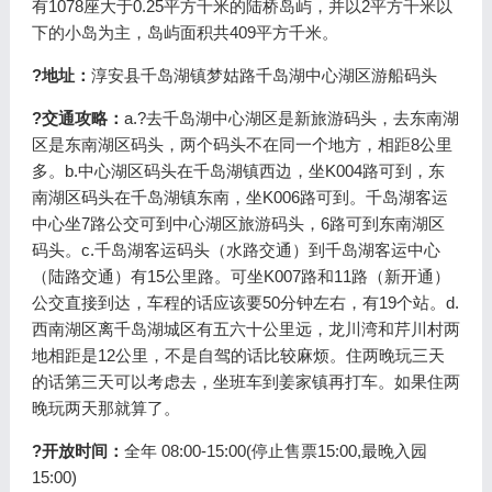
有1078座大于0.25平方千米的陆桥岛屿，并以2平方千米以
下的小岛为主，岛屿面积共409平方千米。
?地址：
淳安县千岛湖镇梦姑路千岛湖中心湖区游船码头
?交通攻略：
a.?去千岛湖中心湖区是新旅游码头，去东南湖
区是东南湖区码头，两个码头不在同一个地方，相距8公里
多。b.中心湖区码头在千岛湖镇西边，坐K004路可到，东
南湖区码头在千岛湖镇东南，坐K006路可到。千岛湖客运
中心坐7路公交可到中心湖区旅游码头，6路可到东南湖区
码头。c.千岛湖客运码头（水路交通）到千岛湖客运中心
（陆路交通）有15公里路。可坐K007路和11路（新开通）
公交直接到达，车程的话应该要50分钟左右，有19个站。d.
西南湖区离千岛湖城区有五六十公里远，龙川湾和芹川村两
地相距是12公里，不是自驾的话比较麻烦。住两晚玩三天
的话第三天可以考虑去，坐班车到姜家镇再打车。如果住两
晚玩两天那就算了。
?开放时间：
全年 08:00-15:00(停止售票15:00,最晚入园
15:00)