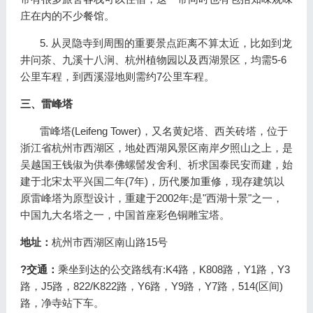
庄在内的不少餐馆。
5. 从灵隐寺到周围的重要景点距离不算太近，比如到龙
井问茶、九溪十八涧、杭州植物园以及西湖景区，均需5-6
公里车程，到西溪湿地则需约7公里车程。
三、雷峰塔
雷峰塔(Leifeng Tower)，又名黄妃塔、西关砖塔，位于
浙江省杭州市西湖区，地处西湖风景区南岸夕照山之上，是
吴越国王钱俶为供奉佛螺髻发舍利、祈求国泰民安而建，始
建于北宋太平兴国二年(7年)，历代屡加重修，现存建筑以
原雷峰塔为原型设计，重建于2002年;是"西湖十景"之一，
中国九大名塔之一，中国首座彩色铜雕宝塔。
地址：
杭州市西湖区南山路15号
?交通：
乘坐到达的公交路线有:K4路，K808路，Y1路，Y3
路，J5路，822/K822路，Y6路，Y9路，Y7路，514(区间)
路，净寺站下车。