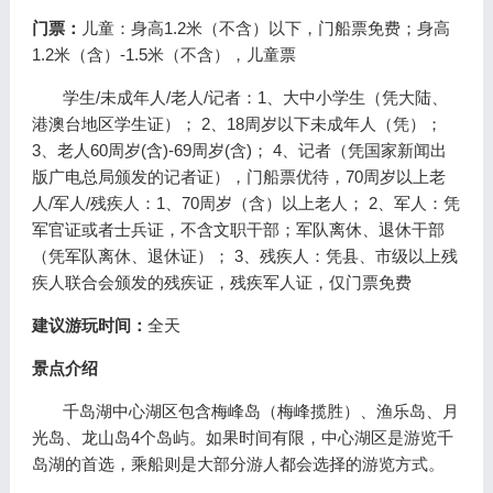
门票：
儿童：身高1.2米（不含）以下，门船票免费；身高
1.2米（含）-1.5米（不含），儿童票
学生/未成年人/老人/记者：1、大中小学生（凭大陆、
港澳台地区学生证）； 2、18周岁以下未成年人（凭）；
3、老人60周岁(含)-69周岁(含)； 4、记者（凭国家新闻出
版广电总局颁发的记者证），门船票优待，70周岁以上老
人/军人/残疾人：1、70周岁（含）以上老人； 2、军人：凭
军官证或者士兵证，不含文职干部；军队离休、退休干部
（凭军队离休、退休证）； 3、残疾人：凭县、市级以上残
疾人联合会颁发的残疾证，残疾军人证，仅门票免费
建议游玩时间：
全天
景点介绍
千岛湖中心湖区包含梅峰岛（梅峰揽胜）、渔乐岛、月
光岛、龙山岛4个岛屿。如果时间有限，中心湖区是游览千
岛湖的首选，乘船则是大部分游人都会选择的游览方式。