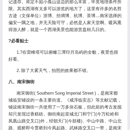
记遗存。肯定不如小孤山这边的那么丰富，毕竟地理条件所
限。其实西湖有太多可以游览的地方了，这里有许多的名胜
古迹（文保单位）浙博、丝绸博、杭博、茶博…南宋选择的
偏安一隅之地，并无天险可守，必然是人家天堂啊。暖风熏
得游人醉，就是一个西湖美景也能游赏盘桓几日的。
?必看贴士
1.?在雷峰塔可以俯瞰三潭印月岛屿的全貌，夜景也很
好看。
2. 除了大雾天气，拍照的效果都不错。
八、南宋御街
南宋御街( Southern Song Imperial Street )，是南宋都
城临安铺设的一条主要街道。《咸淳临安志》等文献记载，
铺设南宋御街一共使用了一万多块石板，但此前的考古发掘
却只发现过香糕砖。御街南起皇城北门和宁门(今万松岭和
凤凰山路交叉口)外，经朝天门(今鼓楼)、中山中路、中山北
路、观桥即今贯桥到今凤起路、武林路交叉口一带，是南宋