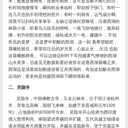
水，鸳鸯捉食鲤鱼，捉食昂刺鱼，这可是需极大耐心的活，
长时间地慢慢等，瞬间机会来临时，即刻按下快门。有时一
连几天也拍不到理想的照片，有时一到就有，运气成分啊。
清晨可以扫码共享单车，走杨公堤骑向雷锋塔，沿着西湖的
林荫小道，听着鸟儿悦耳的啼鸣，一路飞快地骑行，微风轻
拂，初升的阳光把湖面，描绘成水天一色，朦胧中 ，不知
所见的是梦 ，还是梦中初醒的西湖，这一刻 真希望能把，
晨曦给留住，希望在往后的岁月里，心如止水 ，生活 也如
这晨曦般静美。 可以边骑边时时下车拍摄雾气缭绕的西湖
山水美景，沿途见无数摄影爱好者皆在追逐西湖晨曦之美。
西湖边是清晨就划船接游客泛舟西湖的，有划皮划艇在西湖
运动的，更多的是拍摄西湖留下瞬间倩影者。
二、灵隐寺
灵隐寺，中国佛教古寺，又名云林寺，位于浙江省杭州
市，背靠北高峰，面朝飞来峰，始建于东晋咸和元年(326
年)，占地面积约87000平方米。 灵隐寺开山祖师为西印度
僧人慧理和尚。南朝梁武帝赐田并扩建。五代吴越王钱镠命
请永明延寿大师重兴开拓，并赐名灵隐新寺。宋宁宗嘉定年