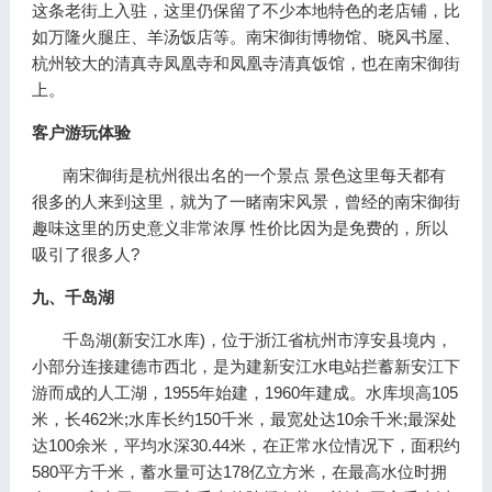
这条老街上入驻，这里仍保留了不少本地特色的老店铺，比
如万隆火腿庄、羊汤饭店等。南宋御街博物馆、晓风书屋、
杭州较大的清真寺凤凰寺和凤凰寺清真饭馆，也在南宋御街
上。
客户游玩体验
南宋御街是杭州很出名的一个景点 景色这里每天都有
很多的人来到这里，就为了一睹南宋风景，曾经的南宋御街
趣味这里的历史意义非常浓厚 性价比因为是免费的，所以
吸引了很多人?
九、千岛湖
千岛湖(新安江水库)，位于浙江省杭州市淳安县境内，
小部分连接建德市西北，是为建新安江水电站拦蓄新安江下
游而成的人工湖，1955年始建，1960年建成。水库坝高105
米，长462米;水库长约150千米，最宽处达10余千米;最深处
达100余米，平均水深30.44米，在正常水位情况下，面积约
580平方千米，蓄水量可达178亿立方米，在最高水位时拥