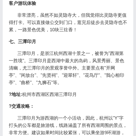
客户游玩体验
非常漂亮，虽然不如灵隐寺大，但我觉得比灵隐寺更值
得打卡。可以直接做公交到门口，逛完后徒步去灵隐寺也不
累，一路景色优美，10块三炷香！
七、三潭印月
三潭印月，是浙江杭州西湖十景之一，被誉为"西湖第
一胜境"。三潭印月是西湖中最大的岛屿，风景秀丽、景色
清幽，尤三潭印月的景观享誉中外。主要景点有"开网
亭"、"闲放台"、"先贤祠"、"迎翠轩"、"花鸟厅"、"我心相印
亭"、"曲桥"、"九狮石"等。
?地址:
杭州市西湖区西湖三潭印月
?交通攻略：
三潭印月为游西湖的一个小活动，因此，杭州以"Y"字
打头的公车都是旅游线，线路涵盖了所有西湖周围的景点，
非常方便。建议如果时间比较紧张，可以乘坐游9环湖游，