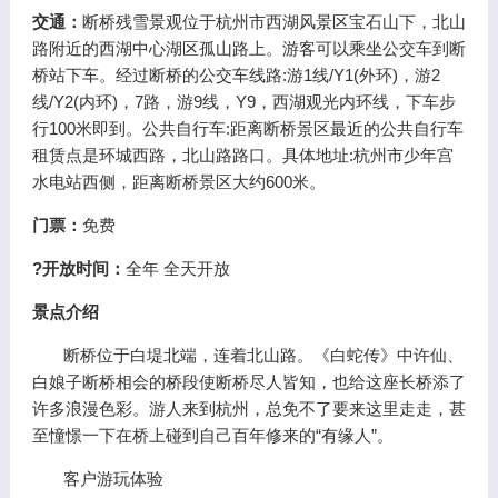
交通：
断桥残雪景观位于杭州市西湖风景区宝石山下，北山
路附近的西湖中心湖区孤山路上。游客可以乘坐公交车到断
桥站下车。经过断桥的公交车线路:游1线/Y1(外环)，游2
线/Y2(内环)，7路，游9线，Y9，西湖观光内环线，下车步
行100米即到。公共自行车:距离断桥景区最近的公共自行车
租赁点是环城西路，北山路路口。具体地址:杭州市少年宫
水电站西侧，距离断桥景区大约600米。
门票：
免费
?开放时间：
全年 全天开放
景点介绍
断桥位于白堤北端，连着北山路。《白蛇传》中许仙、
白娘子断桥相会的桥段使断桥尽人皆知，也给这座长桥添了
许多浪漫色彩。游人来到杭州，总免不了要来这里走走，甚
至憧憬一下在桥上碰到自己百年修来的“有缘人”。
客户游玩体验