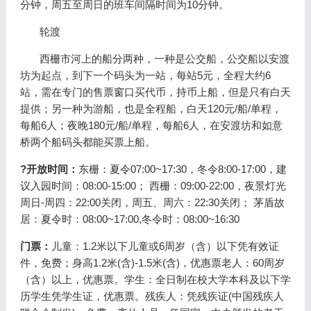
分钟，周五至周日的班车间隔时间为10分钟。
轮渡
西栅市河上的船分两种，一种是公交船，公交船以安渡
坊为起点，到下一个码头为一站，每站5元，全程大约6
站，需在专门的售票窗口买代币，持币上船，但是只有白天
提供；另一种为游船，也是全程船，白天120元/船/单程，
每船6人；夜晚180元/船/单程，每船6人，在安渡坊和如意
桥两个船码头都能买票上船。
?开放时间：
东栅：夏令07:00~17:30，冬令8:00-17:00，建
议入园时间：08:00-15:00； 西栅：09:00-22:00，夜景灯光
周日-周四：22:00关闭，周五、周六：22:30关闭； 茅盾故
居：夏令时：08:00~17:00,冬令时：08:00~16:30
门票：
儿童：1.2米以下儿童或6周岁（含）以下凭有效证
件，免费；身高1.2米(含)-1.5米(含)，优惠票老人：60周岁
（含）以上，优惠票。学生：全日制在校大学本科及以下学
历学生凭学生证，优惠票。残疾人：凭残疾证(中国残疾人