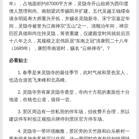
年），占地面积约87000平方米，灵隐寺开山祖师为西印度
僧人慧理和尚。南朝梁武帝赐田并扩建。五代吴越王钱镠命
请永明延寿大师重兴开拓，并赐名灵隐新寺。宋宁宗嘉定年
间，灵隐寺被誉为江南禅宗“五山”之一。清顺治年间，禅宗
巨匠具德和尚住持灵隐，筹资重建，仅建殿堂时间就前后历
十八年之久，其规模之宏伟跃居“东南之冠”清康熙二十八年
（1689年），康熙帝南巡时，赐名 “云林禅寺”。?
必看贴士
1. 春季是来灵隐寺的最佳季节，此时气候和景色宜人，
也适合游览飞来峰和北高峰。
2. 灵隐寺旁有家灵隐寺斋堂，寺内十方苑的素面也十分
地道，价格也公道，值得一尝。
3. 景区周边有一些私营的停车场，但收费不合理，所以
建议停车时按正规指示牌停到景区官方停车场。
4. 灵隐寺一带环境幽雅，景区旁的天竺路和白乐桥村一
带有很多旅舍客栈可以住宿，这一带同时也有包括知味观味