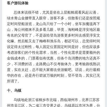
客户游玩体验
总体来说很不错，尤其是坐在上层船舱观看风起云涌，
绿水青山金腰带直入眼帘，游客不多，但散客们还是按照规
定时间登船游览，龙山岛只给了一个小时，坐车加魔毯再下
山，海公祠都来不及多看几眼，毕竟，海刚峰是淳安地区最
有名的父母官了，不是该给登岛游客更多时间去感受淳安文
化嘛。然后船又去了梅峰和渔乐岛，都还可以，总觉得时间
设定得太过刚性，每人固定位置固定时间是好，但也应该多
考虑游客们的个性化需求，当然，个性化需求是需要额外的
金钱成本的，门票看似有优惠，但各个岛消费的地方还真不
少，不消费的话，走路爬山不仅考验体力，更考验路线熟识
度，实在太赶，总不能大家都去坐游艇吧。话说，此行最精
华的存在，还是舟行碧波万顷的时刻，登不登岛，其实已无
所谓了。
十、乌镇
乌镇地处浙江省桐乡市北端，西临湖州市，北界江苏苏
州市吴江区，为二省三市交界之处。乌镇原以市河为界，分