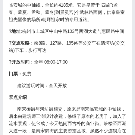
临安城的中轴线，全长约4185米。它是皇帝于"四孟"(孟
春、孟夏、孟秋、孟冬)到景灵宫(今武林路西侧，供奉皇室
祖先塑像的场所)朝拜祖宗时的专用道路。
?地址:
杭州市上城区中山中路193号西湖大道与惠民路中间
?交通攻略：
乘8路、127路、195路等公交车在清河坊(公交
站)下车，步行可达
?开放时间：
全年 08:00-17:00
门票：
免费
建议游玩时间：全天开放
景点介绍
南宋御街与河坊街相交，原来是南宋临安城的中轴线，
后来由建筑师王澍设计改建，修缮了原本的老房子，加入了
流水景观，使它成了今天热闹而古朴的商业街。鼓楼至西湖
大道一段，是南宋御街的主要游览区域。虽然不少连锁店在