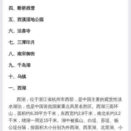
四、断桥残雪
五、西溪湿地公园
六、法喜寺
七、三潭印月
八、南宋御街
九、千岛湖
十、乌镇
一、西湖
西湖，位于浙江省杭州市西部，是中国主要的观赏性淡
水湖泊，也是中国首批国家重点风景名胜区。西湖三面环
山，面积约6.39平方千米，东西宽约2.8千米，南北长约3.2
千米，绕湖一周近15千米。湖中被孤山、白堤、苏堤、杨
公堤分隔，按面积大小分别为外西湖、西里湖、北里湖、小