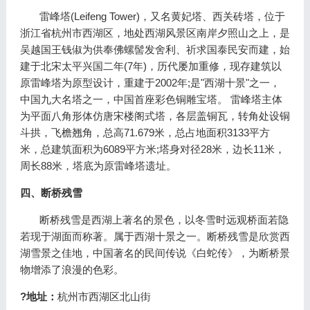
雷峰塔(Leifeng Tower)，又名黄妃塔、西关砖塔，位于
浙江省杭州市西湖区，地处西湖风景区南岸夕照山之上，是
吴越国王钱俶为供奉佛螺髻发舍利、祈求国泰民安而建，始
建于北宋太平兴国二年(7年)，历代屡加重修，现存建筑以
原雷峰塔为原型设计，重建于2002年;是"西湖十景"之一，
中国九大名塔之一，中国首座彩色铜雕宝塔。 雷峰塔主体
为平面八角形体仿唐宋楼阁式塔，各层盖铜瓦，转角处设铜
斗拱，飞檐翘角，总高71.679米，总占地面积3133平方
米，总建筑面积为6089平方米;塔身对径28米，边长11米，
周长88米，塔底为原雷峰塔遗址。
四、断桥残雪
断桥残雪是西湖上著名的景色，以冬雪时远观桥面若隐
若现于湖面而称著。属于西湖十景之一。断桥残雪是欣赏西
湖雪景之佳地，中国著名的民间传说《白蛇传》，为断桥景
物增添了浪漫的色彩。
?地址：
杭州市西湖区北山街