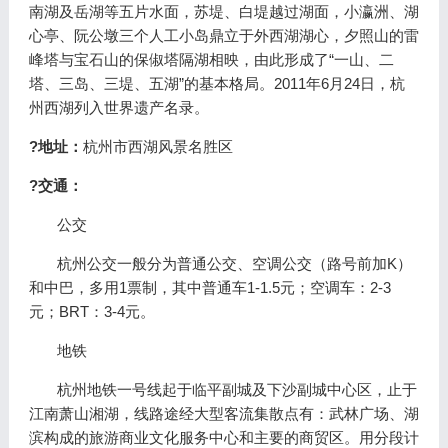
南湖及岳湖等五片水面，苏堤、白堤越过湖面，小瀛洲、湖
心亭、阮公墩三个人工小岛鼎立于外西湖湖心，夕照山的雷
峰塔与宝石山的保俶塔隔湖相映，由此形成了“一山、二
塔、三岛、三堤、五湖”的基本格局。2011年6月24日，杭
州西湖列入世界遗产名录。
?地址：
杭州市西湖风景名胜区
?交通：
公交
杭州公交一般分为普通公交、空调公交（路号前加K）
和中巴，多用1票制，其中普通车1-1.5元；空调车：2-3
元；BRT：3-4元。
地铁
杭州地铁一号线起于临平副城及下沙副城中心区，止于
江南萧山湘湖，线路途经大型客流集散点有：武林广场、湖
滨构成的旅游商业文化服务中心和主要的商贸区。用分段计