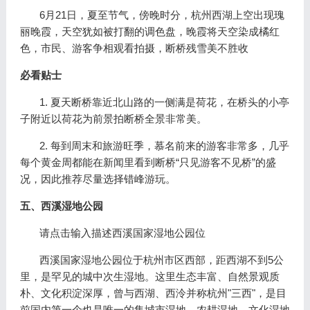
6月21日，夏至节气，傍晚时分，杭州西湖上空出现瑰
丽晚霞，天空犹如被打翻的调色盘，晚霞将天空染成橘红
色，市民、游客争相观看拍摄，断桥残雪美不胜收
必看贴士
1. 夏天断桥靠近北山路的一侧满是荷花，在桥头的小亭
子附近以荷花为前景拍断桥全景非常美。
2. 每到周末和旅游旺季，慕名前来的游客非常多，几乎
每个黄金周都能在新闻里看到断桥“只见游客不见桥”的盛
况，因此推荐尽量选择错峰游玩。
五、西溪湿地公园
请点击输入描述西溪国家湿地公园位
西溪国家湿地公园位于杭州市区西部，距西湖不到5公
里，是罕见的城中次生湿地。这里生态丰富、自然景观质
朴、文化积淀深厚，曾与西湖、西泠并称杭州"三西"，是目
前国内第一个也是唯一的集城市湿地、农耕湿地、文化湿地