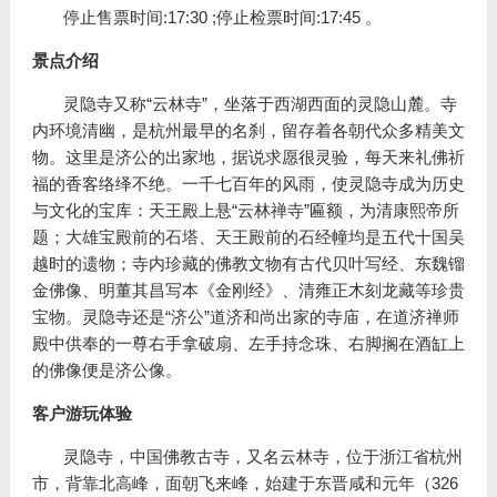
停止售票时间:17:30 ;停止检票时间:17:45 。
景点介绍
灵隐寺又称“云林寺”，坐落于西湖西面的灵隐山麓。寺
内环境清幽，是杭州最早的名刹，留存着各朝代众多精美文
物。这里是济公的出家地，据说求愿很灵验，每天来礼佛祈
福的香客络绎不绝。一千七百年的风雨，使灵隐寺成为历史
与文化的宝库：天王殿上悬“云林禅寺”匾额，为清康熙帝所
题；大雄宝殿前的石塔、天王殿前的石经幢均是五代十国吴
越时的遗物；寺内珍藏的佛教文物有古代贝叶写经、东魏镏
金佛像、明董其昌写本《金刚经》、清雍正木刻龙藏等珍贵
宝物。灵隐寺还是“济公”道济和尚出家的寺庙，在道济禅师
殿中供奉的一尊右手拿破扇、左手持念珠、右脚搁在酒缸上
的佛像便是济公像。
客户游玩体验
灵隐寺，中国佛教古寺，又名云林寺，位于浙江省杭州
市，背靠北高峰，面朝飞来峰，始建于东晋咸和元年（326