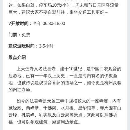
达，如果自驾，停车场10元/小时，周末和节日景区客流量
巨大，建议大家不要自驾前往，乘坐交通工具更好～
?开放时间：
全年 06:30-18:00
门票：
免费
建议游玩时间：
3-5小时
景点介绍
上天竺寺又名法喜寺，建于10世纪，是中国白衣观音的
起源地，已有一千年以上历史，一直是海内有名的佛教圣
地，也被传说是观世音菩萨的道场之一，如今更是杭州灵验
的网红寺庙。
如今的法喜寺是天竺三寺中规模较大的一座寺庙，内有
藏经殿、两峰堂、千佛阁、水月楼、皇华馆等，寺周围有白
云峰、乳窦峰、乳窦泉及白云泉等景点，来此可以拜佛祈
福，也可以参观建筑，游览周边景点。