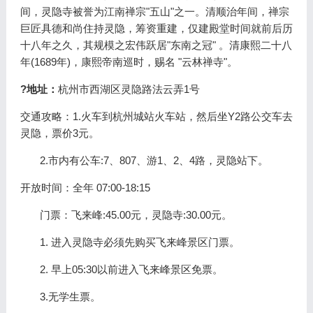
间，灵隐寺被誉为江南禅宗"五山"之一。清顺治年间，禅宗
巨匠具德和尚住持灵隐，筹资重建，仅建殿堂时间就前后历
十八年之久，其规模之宏伟跃居"东南之冠" 。清康熙二十八
年(1689年)，康熙帝南巡时，赐名 "云林禅寺"。
?地址：
杭州市西湖区灵隐路法云弄1号
交通攻略：1.火车到杭州城站火车站，然后坐Y2路公交车去
灵隐，票价3元。
2.市内有公车:7、807、游1、2、4路，灵隐站下。
开放时间：全年 07:00-18:15
门票：飞来峰:45.00元，灵隐寺:30.00元。
1. 进入灵隐寺必须先购买飞来峰景区门票。
2. 早上05:30以前进入飞来峰景区免票。
3.无学生票。