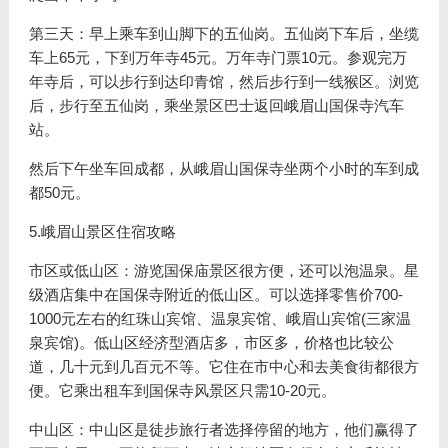
第三天：早上乘车到山脚下的五仙岗。五仙岗下车后，坐缆
车上65元，下到万年寺45元。万年寺门票10元。参观完万
年寺后，可以步行到达印青馆，然后步行到一线猴区。浏览
后，步行至五仙岗，乘坐景区巴士返回峨眉山国保寺汽车
站。
然后下午坐车回成都，从峨眉山国保寺坐两个小时的车到成
都50元。
5.峨眉山景区住宿攻略
市区或低山区：游览国保庙景区很方便，还可以泡温泉。星
级酒店集中在国保寺附近的低山区。可以选择零售价700-
1000元左右的红珠山宾馆、温泉宾馆、峨眉山宾馆(三家温
泉宾馆)。低山区经济型酒店多，市区多，价格也比较公
道，几十元到几百元不等。它住在市中心和去美食街都很方
便。它乘出租车到国保寺风景区只需10-20元。
中山区：中山区是徒步旅行者选择停留的地方，他们赢得了