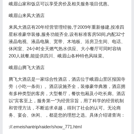
峨眉山家和饭店可以享受房价及相关服务项目优惠。
峨眉山来凤大酒店
来凤大酒店有20年经营管理经验,于2009年重新修建,按准四
星标准豪华装修,服务功能齐全,设有标准客房50间,内配32寸
液晶电视、液晶电脑、宽带、木地板、浴房卫生间、电话、
休闲室、24小时全天燃气热水供应、大小餐厅可同时容纳
200人就餐,能提供四川、峨眉山各种特色风味菜。
峨眉山腾飞大酒店
腾飞大酒店是一家综合性酒店，酒店位于峨眉山景区报国寺
旁（小吃一条街）。酒店设施齐全，装修豪华典雅，酒店拥
有多种类型的客房，大型餐厅，餐饮包厢及小吃长廊。酒店
以“宾客至上，服务第一”为经营宗旨，用了科学的经营机制
和管理方法，不断追求卓越，得到了社会的认可。无论商
务、宴会、休闲、，都是您的理想之选。具体介绍请查询：
://.emeishantrip/raider/show_771.html