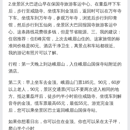
2.坐景区大巴进山早在保国寺旅游客运中心。在董磊坪下车
后，步行至戒隐寺。坐缆车到金顶后，返回时可以在万年寺
下车。坐缆车到万年寺，参观万年寺，浏览后步行到印青
馆，然后步行到五仙岗，坐景区大巴回报国寺旅游客运中
心。这条路线花费很多钱，但是节省能源。三。我的建议：
住宿推荐：住E峰宾馆，上次去峨眉山住的。这家旅馆的标
准间价格是80元。酒店干净卫生，离景点和车站都很近。
我的游记有照片可以了解。
行程：第一天晚上到达峨眉山，入住峨眉山国保寺站附近的
酒店。
第二天：早上坐车去金顶。峨眉山门票185元。90元，60岁
以上老人，90元，景区交通票(可以不要两次进入相同的地
方。抵达董磊坪后，徒步约半小时前往戒隐寺。坐缆车到解
音寺的金顶。缆车票最高65元，最低55元。游览完金顶
后，您可以乘坐景区巴士返回峨眉山国保寺站。
如果你想看日出，你可以住在金顶。你也可以呆在太子坪，
爬山半个小时