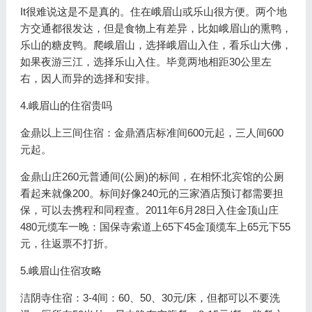
It很难说这是不是真的。住在峨眉山或乐山很方便。两个地
方交通都很发达，但是食物上有差异，比如峨眉山的熏鸭，
乐山的糖皮鸭。爬峨眉山，选择峨眉山入住，看乐山大佛，
如果夜游三江，选择乐山入住。毕竟两地相距30公里左
右，因人而异的选择和安排。
4.峨眉山的住宿贵吗
金鼎以上三间住宿：金鼎酒店标准间600元起，三人间600
元起。
金鼎山庄260元普通间(公厕)的标间，在相怀北宾馆的公厕
看起来就像200。标间好像240元的三家酒店预订都需要担
保，可以去携程和同程查。2011年6月28日入住金顶山庄
480元缆车一晚：国保寺索道上65下45金顶缆车上65元下55
元，往返票不打折。
5.峨眉山住宿攻略
洁阴寺住宿：3-4间：60、50、30元/床，但都可以不要洗