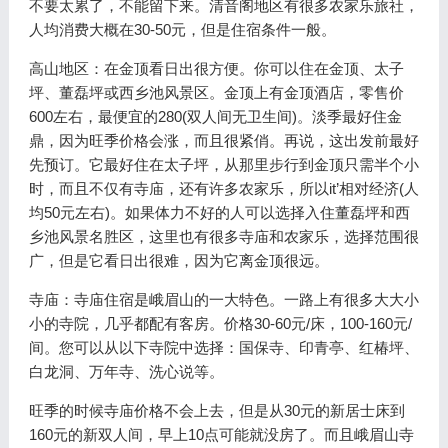
不要太累了，不能留下来。清音阁地区有很多农家乐旅社，
人均消费大概在30-50元，但是住宿条件一般。
高山地区：在金顶看日出很方便。你可以住在金顶、太子
坪、董磊坪或西乡池风景区。金顶上有金顶酒店，零售价
600左右，最便宜的280(双人间无卫生间)。淡季最好住金
鼎，因为旺季价格会涨，而且很紧俏。再说，这出发前最好
先预订。它最好住在太子坪，从那里步行到金顶只需半个小
时，而且不仅有寺庙，还有许多农家乐，所以it’相对经济(人
均50元左右)。如果体力不好的人可以选择入住董磊坪和西
乡池风景名胜区，这里也有很多寺庙和农家乐，选择范围很
广，但是它看日出很难，因为它离金顶很远。
寺庙：寺庙住宿是峨眉山的一大特色。一路上有很多大大小
小的寺院，几乎都配有客房。价格30-60元/床，100-160元/
间。您可以从以下寺院中选择：国保寺、印青亭、红椿坪、
白龙洞、万年寺、洗心说等。
旺季的时候寺庙价格不会上去，但是从30元的新居士床到
160元的新双人间，早上10点可能就没房了。而且峨眉山寺