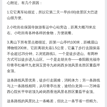
心附近。有几个原因：
1.它它离车站很近，所以它第二天一早(6:00)坐景区大巴进
山很方便。
2.小吃街在保国寺旅游客运中心站旁边，距离大概70米左
右。小吃街有各种各样的食物，方便就餐。
3.离山下所有景点都很近。距第一山亭约100米，距峨眉山
博物馆200米。它距离胡夫庙1.5公里，它赢了步行去国保庙
不会超过25分钟。2.浏览路线1。一个是徒步进山。有两种
方式可以徒步进入山区。一个是走胡夫寺——春阳殿光福寺
印青亭红椿坪九老洞玉贤寺九岭岗西乡池风景名胜区董磊坪
金顶。
这条路线风景优美，徒步行走困难，消耗体力；另一条路线
与上一条路线相同，从印青亭出发，途经白龙洞——万神庙
西心院长平华岩顶九岭岗西香池风景名胜区董磊平金顶。
这条路线的风景比上一条略差，但比上一条节省一些精力。