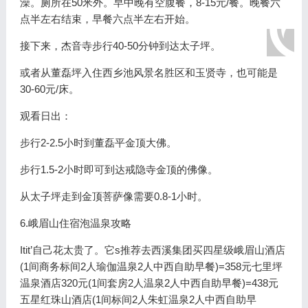
澡。厕所在50米外。早中晚有空腹餐，8-15元/餐。晚餐六
点半左右结束，早餐六点半左右开始。
接下来，杰音寺步行40-50分钟到达太子坪。
或者从董磊坪入住西乡池风景名胜区和玉贤寺，也可能是
30-60元/床。
观看日出：
步行2-2.5小时到董磊平金顶大佛。
步行1.5-2小时即可到达戒隐寺金顶的佛像。
从太子坪走到金顶菩萨像需要0.8-1小时。
6.峨眉山住宿泡温泉攻略
Itit’自己花太贵了。它s推荐去西溪集团买四星级峨眉山酒店
(1间商务标间2人瑜伽温泉2人中西自助早餐)=358元七里坪
温泉酒店320元(1间套房2人温泉2人中西自助早餐)=438元
五星红珠山酒店(1间标间2人朱虹温泉2人中西自助早