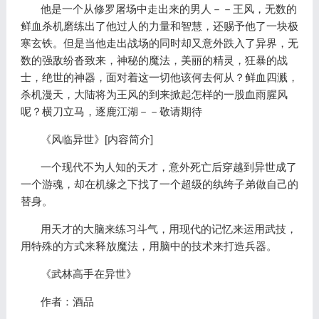
他是一个从修罗屠场中走出来的男人－－王风，无数的
鲜血杀机磨练出了他过人的力量和智慧，还赐予他了一块极
寒玄铁。但是当他走出战场的同时却又意外跌入了异界，无
数的强敌纷沓致来，神秘的魔法，美丽的精灵，狂暴的战
士，绝世的神器，面对着这一切他该何去何从？鲜血四溅，
杀机漫天，大陆将为王风的到来掀起怎样的一股血雨腥风
呢？横刀立马，逐鹿江湖－－敬请期待
《风临异世》[内容简介]
一个现代不为人知的天才，意外死亡后穿越到异世成了
一个游魂，却在机缘之下找了一个超级的纨绔子弟做自己的
替身。
用天才的大脑来练习斗气，用现代的记忆来运用武技，
用特殊的方式来释放魔法，用脑中的技术来打造兵器。
《武林高手在异世》
作者：酒品