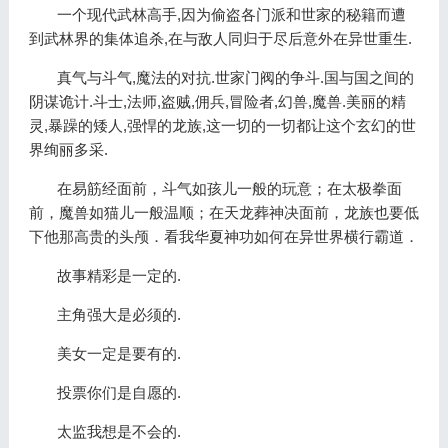
一个现代武林高手,因为偷盗各门派和世家的秘籍而遭
到武林界的集体追杀,在与敌人同归于尽后意外在异世重生.
真气与斗气,魔法的对抗.世家门阀的争斗.国与国之间的
阴谋诡计.斗士,法师,盗贼,佣兵,冒险者,幻兽,魔兽.美丽的精
灵,暴躁的矮人,强悍的龙族,这一切的一切都让这个玄幻的世
界绚丽多采.
在易筋经面前，斗气如孩儿一般的玩意；在太极拳面
前，魔兽如猫儿一般温顺；在天龙葬神决面前，龙族也要低
下他那高贵的头颅．看我华夏神功如何在异世界横行霸道．
故事精彩是一定的.
主角强大是必须的.
美女一定是要有的.
投票你们是自愿的.
太监我想是不会的.