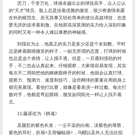
厉刀，千变万化，球感卓越出众的球技高手，众人公认
的“天才”球员。脸上总是挂着优雅的微笑，很少将激情表露
在外的模范生。若无其事又轻松简单的使出高超球技，也贪
婪无厌的追求着刺激。在他那高深莫测的实力给人深刻印象
的同时又有一种令人难以琢磨的神秘感。
到现在为止，他真正的实力是多少还是个未知数。平时
总是眯着眼睛微笑的样子，一副无所谓的态度，打球的时候
也总是这个表情，让人摸不透。但是，一旦遇到强劲的对
手，不二也会认真起来。仔细观察，大家很容易发现，其实
每次不二周助把他的眯眯眼睁开的时候，他就会认真打球。
观察力、预测力、速度和技巧，这些网球的要素在周助身上
都完美展现。看他打比赛，就像是看表演一样过瘾。每次打
败对手，他都是弯起眼睛，微笑如同阳光一样让人找不着
北。
11.藤原佐为《棋魂》
及腿肚的紫色长发，一尘不染的白袍，淡紫色的薄唇，
紫色的耳钉，折扇<五骨蝙蝠扇>，乌帽以及外人无法比拟