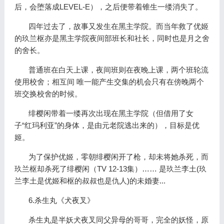
后，会堕落成LEVEL-E），之后便带着锥生一缕消失了。
四年过去了，故事又发生在黑主学院。而当年救了优姬
的玖兰枢亦是黑主学院夜间部班长和社长，同时也是月之舍
的舍长。
普通班在白天上课，夜间班则在夜晚上课，两个班轮流
使用校舍；相互间 唯一能产生交集的机会只有在傍晚两个
班交换校舍的时候。
绯樱闲带着一缕再次出现在黑主学院（但借用了女
子“红玛利亚”的身体，是由元老院逃出来的），目标是优
姬。
为了保护优姬，零朝绯樱闲开了枪，却未将她杀死，而
玖兰枢却杀死了绯樱闲（TV 12-13集）…… 是玖兰李土(玖
兰李土是优姬和枢的叔叔也是仇人)的未婚妻...
6.杀生丸《犬夜叉》
杀生丸是半妖犬夜叉同父异母的哥哥，完全的妖怪，原