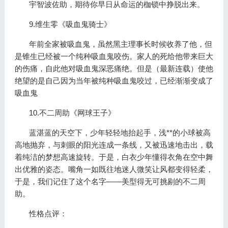
宇智波佐助，期待你早日从命运的枷锁中挣脱出来。
9.维生零《吸血鬼骑士》
年前全家被吸血鬼，虽然黑主理事长时候收养了他，但
是锥生已经被一个纯种吸血鬼咬伤。家人的死给他带来巨大
的伤痛，自此他对吸血鬼深恶痛绝。但是（最新连载）使他
绝望的是自己因为当年被纯种吸血鬼咬过，已经渐渐变成了
吸血鬼
10.不二周助《网球王子》
蓝湛蓝的天空下，少年轻轻地抬起手，浅**的小球被高
高地抛弃，与刺眼的阳光连成一条线，又被迅速地击出，载
着纯洁的梦想高速旋转。于是，白衣少年懂得衣角在空中舞
出优雅的姿态。嘴角一如既往地迷人微笑让风都变得轻柔，
于是，我们记住了这个名字——美型得无可挑剔的不二周
助。
性格点评：