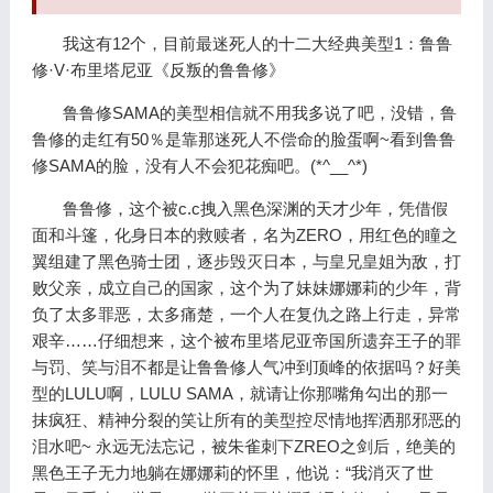
我这有12个，目前最迷死人的十二大经典美型1：鲁鲁
修·V·布里塔尼亚《反叛的鲁鲁修》
鲁鲁修SAMA的美型相信就不用我多说了吧，没错，鲁
鲁修的走红有50％是靠那迷死人不偿命的脸蛋啊~看到鲁鲁
修SAMA的脸，没有人不会犯花痴吧。(*^__^*)
鲁鲁修，这个被c.c拽入黑色深渊的天才少年，凭借假
面和斗篷，化身日本的救赎者，名为ZERO，用红色的瞳之
翼组建了黑色骑士团，逐步毁灭日本，与皇兄皇姐为敌，打
败父亲，成立自己的国家，这个为了妹妹娜娜莉的少年，背
负了太多罪恶，太多痛楚，一个人在复仇之路上行走，异常
艰辛……仔细想来，这个被布里塔尼亚帝国所遗弃王子的罪
与罚、笑与泪不都是让鲁鲁修人气冲到顶峰的依据吗？好美
型的LULU啊，LULU SAMA，就请让你那嘴角勾出的那一
抹疯狂、精神分裂的笑让所有的美型控尽情地挥洒那邪恶的
泪水吧~ 永远无法忘记，被朱雀刺下ZREO之剑后，绝美的
黑色王子无力地躺在娜娜莉的怀里，他说：“我消灭了世