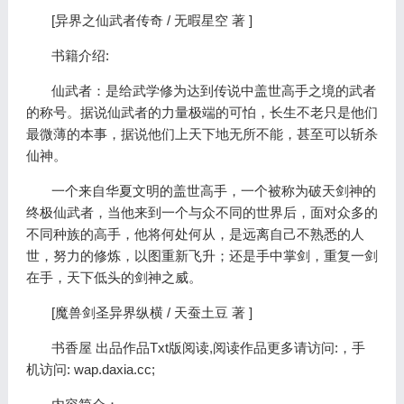
[异界之仙武者传奇 / 无暇星空 著 ]
书籍介绍:
仙武者：是给武学修为达到传说中盖世高手之境的武者
的称号。据说仙武者的力量极端的可怕，长生不老只是他们
最微薄的本事，据说他们上天下地无所不能，甚至可以斩杀
仙神。
一个来自华夏文明的盖世高手，一个被称为破天剑神的
终极仙武者，当他来到一个与众不同的世界后，面对众多的
不同种族的高手，他将何处何从，是远离自己不熟悉的人
世，努力的修炼，以图重新飞升；还是手中掌剑，重复一剑
在手，天下低头的剑神之威。
[魔兽剑圣异界纵横 / 天蚕土豆 著 ]
书香屋 出品作品Txt版阅读,阅读作品更多请访问:，手
机访问: wap.daxia.cc;