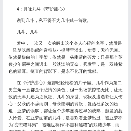
4：月咏几斗《守护甜心》
说到几斗，私不得不为几斗赋一首歌。
几斗、几斗……
梦中，一次又一次的叫出这个令人心碎的名字，然后是
一阵梦呓般伤感的音符从小提琴里溢出，华美，无拘无束。
依然是惨白的十字架，依然是一头幽蓝的碎发；只是那个英
俊少年眉宇之间透出一股淡淡的无奈，秀发里，是一双纯紫
色的猫耳。挺直的背影下，是永不化开的忧郁。
在《守护甜心》这部轻轻松松的片子里。几斗作为第二
男主角一直都是个悲情的角色，但一出场就惊艳无比，让无
数的无辜几迷为之疯狂。几斗的身世、现状及遭遇都让人伤
心：父亲的不辞而别，母亲懦弱的背叛，复活社多次的压
迫，亚梦的误解，都让这个少年显得过早的成熟，越发的惹
人怜爱。在亚梦面前的几斗，是喜欢看亚梦出丑，被亚梦称
为“变态猫耳男”，被唯世称作“不吉利黑猫”的戏谑少年，而