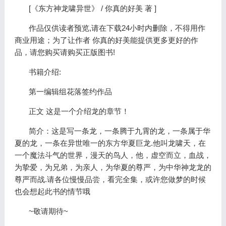
[《东方神龙啸异世》 / 你真的好美 著 ]
作品仅供读者预览,请在下载24小时内删除，不得用作
商业用途；为了让作者 你真的好美能提供更多更好的作
品，请您购买请购买正版图书!
书籍介绍:
第一编辑组花落签约作品
正文 这是一个介绍龙的章节！
简介：这是写一条龙，一条腾于九霄的龙，一条属于华
夏的龙，一条在异世唯一的东方华夏巨龙.他叫龙啸天，在
一个魔法斗气的世界，漫天的鸟人，他，虚空而立，血战，
为挚爱，为兄弟，为亲人，为华夏的尊严，为中华神龙龙的
尊严而战.请各位慢慢品尝，看完全集，或许您做梦的时候
也会想起此书的情节哦
~敬请期待~