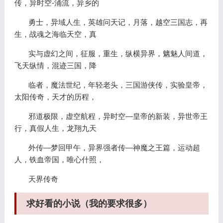
传，异时空-涌流，异乡的
勇士，异域人生，英雄问天记，月落，越空三国志，再
生，战魂之海临天空，真
实与虚幻之间，征服，重生，纵横异界，魑魅人间道，
飞天纵情，混迹三国，降
临者，魔法世纪，年轻老头，三国游侠传，实验皇帝，
太阳传奇，天才的历程，
邪道极限，虚空航程，异时空—皇帝的新装，异世帝王
行，真假人生，龙翔九天
外传—梦回甲午，异界强者传—神魔之王篇，运动超
人，铁血帝国，唯心什照，
天界传奇
求好看的小说（我的要求很多）