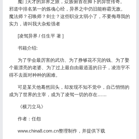
魔门天才的异界之旅，众族俯首在脚下的异世传奇。
邪道中排名第一的炼魂心经，异界之中仍旧能称霸无敌。
魔法师？召唤师？剑士？这些职业太弱小了，不要侮辱我的
实力，请叫我大杂烩强者
[凌驾异界 / 任生平 著 ]
书籍介绍:
为了学会最厉害的武功、为了挣够花不完的钱、为了娶
个最漂亮的老婆、为了过上最自由最逍遥的日子，凌浩宇不
得不去面对种种的困难。
可是某天他蓦然回头，却发现不知不觉中，自己悄悄的
成为了世界的主宰，成为了凌驾一切的存在……
《横刀立马》
作者：任怨
www.china8.com.cn整理制作，并提供下载