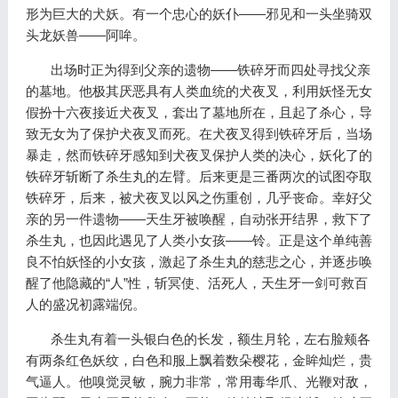
形为巨大的犬妖。有一个忠心的妖仆——邪见和一头坐骑双
头龙妖兽——阿哞。
出场时正为得到父亲的遗物——铁碎牙而四处寻找父亲
的墓地。他极其厌恶具有人类血统的犬夜叉，利用妖怪无女
假扮十六夜接近犬夜叉，套出了墓地所在，且起了杀心，导
致无女为了保护犬夜叉而死。在犬夜叉得到铁碎牙后，当场
暴走，然而铁碎牙感知到犬夜叉保护人类的决心，妖化了的
铁碎牙斩断了杀生丸的左臂。后来更是三番两次的试图夺取
铁碎牙，后来，被犬夜叉以风之伤重创，几乎丧命。幸好父
亲的另一件遗物——天生牙被唤醒，自动张开结界，救下了
杀生丸，也因此遇见了人类小女孩——铃。正是这个单纯善
良不怕妖怪的小女孩，激起了杀生丸的慈悲之心，并逐步唤
醒了他隐藏的“人”性，斩冥使、活死人，天生牙一剑可救百
人的盛况初露端倪。
杀生丸有着一头银白色的长发，额生月轮，左右脸颊各
有两条红色妖纹，白色和服上飘着数朵樱花，金眸灿烂，贵
气逼人。他嗅觉灵敏，腕力非常，常用毒华爪、光鞭对敌，