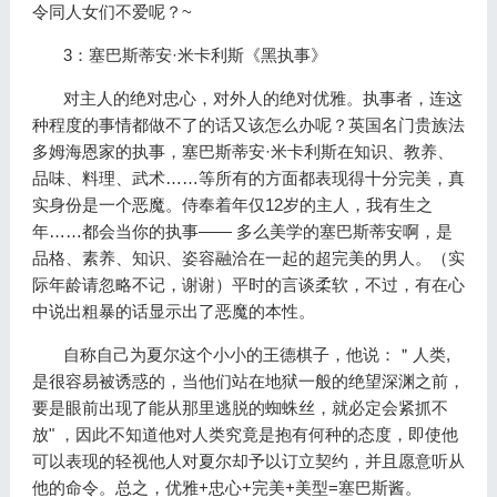
令同人女们不爱呢？~
3：塞巴斯蒂安·米卡利斯《黑执事》
对主人的绝对忠心，对外人的绝对优雅。执事者，连这
种程度的事情都做不了的话又该怎么办呢？英国名门贵族法
多姆海恩家的执事，塞巴斯蒂安·米卡利斯在知识、教养、
品味、料理、武术……等所有的方面都表现得十分完美，真
实身份是一个恶魔。侍奉着年仅12岁的主人，我有生之
年……都会当你的执事—— 多么美学的塞巴斯蒂安啊，是
品格、素养、知识、姿容融洽在一起的超完美的男人。（实
际年龄请忽略不记，谢谢）平时的言谈柔软，不过，有在心
中说出粗暴的话显示出了恶魔的本性。
自称自己为夏尔这个小小的王德棋子，他说：＂人类,
是很容易被诱惑的，当他们站在地狱一般的绝望深渊之前，
要是眼前出现了能从那里逃脱的蜘蛛丝，就必定会紧抓不
放" ，因此不知道他对人类究竟是抱有何种的态度，即使他
可以表现的轻视他人对夏尔却予以订立契约，并且愿意听从
他的命令。总之，优雅+忠心+完美+美型=塞巴斯酱。