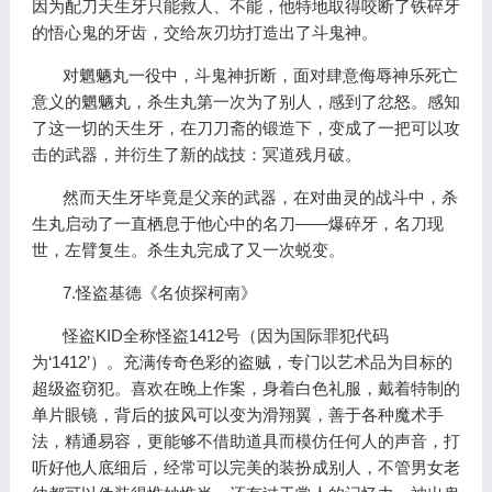
因为配刀天生牙只能救人、不能，他特地取得咬断了铁碎牙
的悟心鬼的牙齿，交给灰刃坊打造出了斗鬼神。
对魍魉丸一役中，斗鬼神折断，面对肆意侮辱神乐死亡
意义的魍魉丸，杀生丸第一次为了别人，感到了忿怒。感知
了这一切的天生牙，在刀刀斋的锻造下，变成了一把可以攻
击的武器，并衍生了新的战技：冥道残月破。
然而天生牙毕竟是父亲的武器，在对曲灵的战斗中，杀
生丸启动了一直栖息于他心中的名刀——爆碎牙，名刀现
世，左臂复生。杀生丸完成了又一次蜕变。
7.怪盗基德《名侦探柯南》
怪盗KID全称怪盗1412号（因为国际罪犯代码
为‘1412’）。充满传奇色彩的盗贼，专门以艺术品为目标的
超级盗窃犯。喜欢在晚上作案，身着白色礼服，戴着特制的
单片眼镜，背后的披风可以变为滑翔翼，善于各种魔术手
法，精通易容，更能够不借助道具而模仿任何人的声音，打
听好他人底细后，经常可以完美的装扮成别人，不管男女老