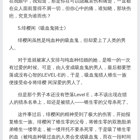
在我眼中，我知道，那是你在可以隐藏哀伤和痛楚，一直都
在众人面前显得不屑一切，但你心中的痛，谁知晓，那块伤
疤，究竟为谁而伤？
5.绯樱闲《吸血鬼骑士》
绯樱闲虽然是纯血种的吸血鬼，但却爱上了人类的男
人。
对于造就被家人安排与纯血种结婚的她，是唯一的一次
有过爱的时候。可是，由人变成吸血鬼的男人，最后都要堕
落成没有心智的LEVEL-E的，于是，吸血鬼猎人锥生一族
便接受命令将绯樱 闲深爱的男人了。
但是那个男子本还没有堕落Level E，本不该出现在猎
人的猎杀名单上，却还是被猎人——锥生零的父母杀死了。
这件事过后，绯樱闲的精神受到了极大的伤害，开始报
复锥生一族。绯樱闲了锥生零的父母，将锥生零的双胞胎弟
弟锥生一缕带走，被一缕拜托不要杀死零，于是吸了锥生零
的血（被纯血种吸过血的人类会变成吸血鬼，而在一段时间