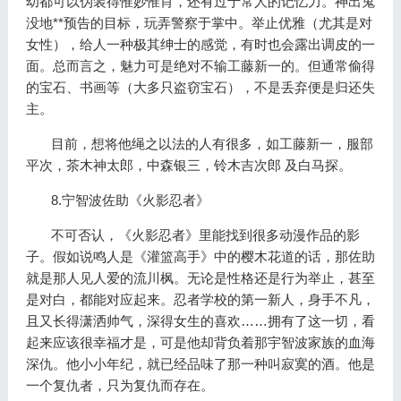
幼都可以伪装得惟妙惟肖，还有过于常人的记忆力。神出鬼
没地**预告的目标，玩弄警察于掌中。举止优雅（尤其是对
女性），给人一种极其绅士的感觉，有时也会露出调皮的一
面。总而言之，魅力可是绝对不输工藤新一的。但通常偷得
的宝石、书画等（大多只盗窃宝石），不是丢弃便是归还失
主。
目前，想将他绳之以法的人有很多，如工藤新一，服部
平次，茶木神太郎，中森银三，铃木吉次郎 及白马探。
8.宁智波佐助《火影忍者》
不可否认，《火影忍者》里能找到很多动漫作品的影
子。假如说鸣人是《灌篮高手》中的樱木花道的话，那佐助
就是那人见人爱的流川枫。无论是性格还是行为举止，甚至
是对白，都能对应起来。忍者学校的第一新人，身手不凡，
且又长得潇洒帅气，深得女生的喜欢……拥有了这一切，看
起来应该很幸福才是，可是他却背负着那宇智波家族的血海
深仇。他小小年纪，就已经品味了那一种叫寂寞的酒。他是
一个复仇者，只为复仇而存在。