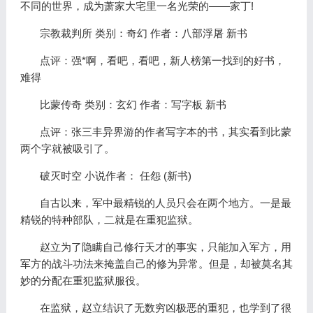
不同的世界，成为萧家大宅里一名光荣的——家丁!
宗教裁判所 类别：奇幻 作者：八部浮屠 新书
点评：强*啊，看吧，看吧，新人榜第一找到的好书，
难得
比蒙传奇 类别：玄幻 作者：写字板 新书
点评：张三丰异界游的作者写字本的书，其实看到比蒙
两个字就被吸引了。
破灭时空 小说作者： 任怨 (新书)
自古以来，军中最精锐的人员只会在两个地方。一是最
精锐的特种部队，二就是在重犯监狱。
赵立为了隐瞒自己修行天才的事实，只能加入军方，用
军方的战斗功法来掩盖自己的修为异常。但是，却被莫名其
妙的分配在重犯监狱服役。
在监狱，赵立结识了无数穷凶极恶的重犯，也学到了很