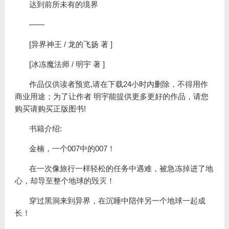
达到前所未有的境界
——
[异界神王 / 龙的飞扬 著 ]
[冰冻魔法师 / 明宇 著 ]
作品仅供读者预览,请在下载24小时内删除，不得用作
商业用途；为了让作者 明宇能提供更多更好的作品，请您
购买请购买正版图书!
书籍介绍:
金楠，一个007中的007！
在一次像旅行一样轻松的任务中遇难，被急冻掉进了地
心，却导至整个地球的毁灭！
穿过黑洞来到异界，在沉睡中陪伴另一个地球一起成
长！