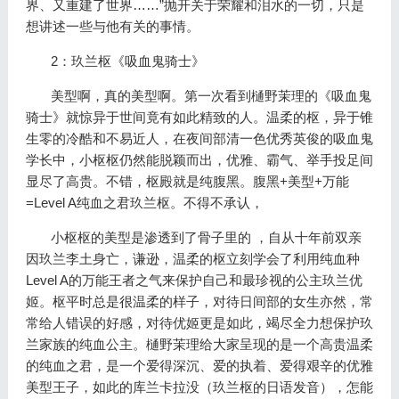
界、又重建了世界……”抛开关于荣耀和泪水的一切，只是
想讲述一些与他有关的事情。
2：玖兰枢《吸血鬼骑士》
美型啊，真的美型啊。第一次看到樋野茉理的《吸血鬼
骑士》就惊异于世间竟有如此精致的人。温柔的枢，异于锥
生零的冷酷和不易近人，在夜间部清一色优秀英俊的吸血鬼
学长中，小枢枢仍然能脱颖而出，优雅、霸气、举手投足间
显尽了高贵。不错，枢殿就是纯腹黑。腹黑+美型+万能
=Level A纯血之君玖兰枢。不得不承认，
小枢枢的美型是渗透到了骨子里的 ，自从十年前双亲
因玖兰李土身亡，谦逊，温柔的枢立刻学会了利用纯血种
Level A的万能王者之气来保护自己和最珍视的公主玖兰优
姬。枢平时总是很温柔的样子，对待日间部的女生亦然，常
常给人错误的好感，对待优姬更是如此，竭尽全力想保护玖
兰家族的纯血公主。樋野茉理给大家呈现的是一个高贵温柔
的纯血之君，是一个爱得深沉、爱的执着、爱得艰辛的优雅
美型王子，如此的库兰卡拉没（玖兰枢的日语发音），怎能