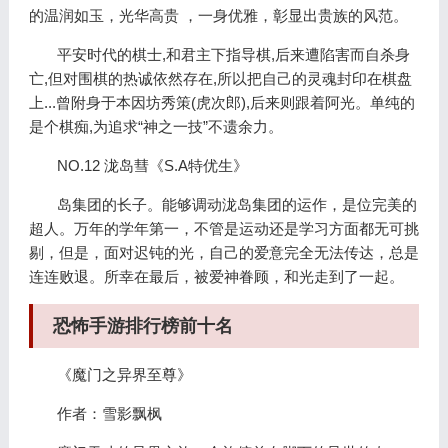
的温润如玉，光华高贵 ，一身优雅，彰显出贵族的风范。
平安时代的棋士,和君主下指导棋,后来遭陷害而自杀身
亡,但对围棋的热诚依然存在,所以把自己的灵魂封印在棋盘
上...曾附身于本因坊秀策(虎次郎),后来则跟着阿光。单纯的
是个棋痴,为追求“神之一技”不遗余力。
NO.12 泷岛彗《S.A特优生》
岛集团的长子。能够调动泷岛集团的运作，是位完美的
超人。万年的学年第一，不管是运动还是学习方面都无可挑
剔，但是，面对迟钝的光，自己的爱意完全无法传达，总是
连连败退。所幸在最后，被爱神眷顾，和光走到了一起。
恐怖手游排行榜前十名
《魔门之异界至尊》
作者：雪影飘枫