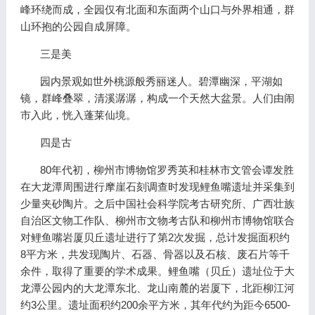
峰环绕而成，全园仅有北面和东面两个山口与外界相通，群
山环抱的公园自成屏障。
三是美
园内景观如世外桃源般秀丽迷人。碧潭幽深，平湖如
镜，群峰叠翠，清溪潺潺，构成一个天然大盆景。人们由闹
市入此，恍入蓬莱仙境。
四是古
80年代初，柳州市博物馆罗秀英和桂林市文管会谭发胜
在大龙潭周围进行摩崖石刻调查时发现鲤鱼嘴遗址并采集到
少量夹砂陶片。之后中国社会科学院考古研究所、广西壮族
自治区文物工作队、柳州市文物考古队和柳州市博物馆联合
对鲤鱼嘴岩厦贝丘遗址进行了第2次发掘，总计发掘面积约
8平方米，共发现陶片、石器、骨器以及石核、废石片等千
余件，取得了重要的学术成果。鲤鱼嘴（贝丘）遗址位于大
龙潭公园内的大龙潭东北、龙山南麓的岩厦下，北距柳江河
约3公里。遗址面积约200余平方米，其年代约为距今6500-