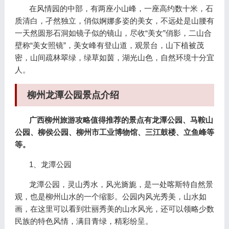
在风情园的中部，有两座小山峰，一座高约数十米，石
质清白，孑然独立，俏似婀娜多姿的美女，不远处是山腰有
一天然圆形石洞如镜子似的镜山，尽收“美女”俏影，二山合
壁称“美女照镜”，美女峰有登山道，观景台，山下植被茂
密，山间疏林翠绿，绿草如茵，湖光山色，自然环境十分宜
人。
柳州龙潭公园景点介绍
广西柳州旅游攻略值得推荐的景点有龙潭公园、马鞍山
公园、柳侯公园、柳州市工业博物馆、三江鼓楼、立鱼峰等
等。
1、龙潭公园
龙潭公园，灵山秀水，风光旖旎，是一处喀斯特自然景
观，也是柳州山水的一个缩影。公园内风光秀美，山水如
画，在这里可以看到壮丽秀美的山水风光，还可以领略少数
民族的特色风情，满目青绿，精彩纷呈。