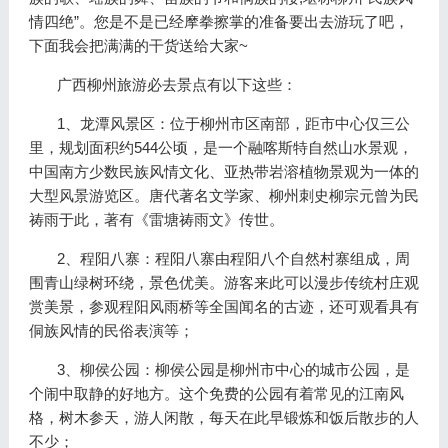
情四绝”。您是不是已经摩拳擦掌的准备要出去游玩了吧，
下面我会把满满的干货送给大家~
广西柳州旅游必去景点有以下这些：
1、龙潭风景区：位于柳州市区南部，距市中心仅三公
里，规划面积约544公顷，是一个融喀斯特自然山水景观，
中国南方少数民族风情文化、亚热带岩溶植物景观为一体的
大型风景游览区。唐代著名文学家、柳州刺史柳宗元曾为民
祷雨于此，著有《雷塘祷雨文》传世。
2、程阳八寨：程阳八寨由程阳八个自然村寨组成，周
围青山绿树环绕，景色优美。游客来此可以漫步传统村庄观
赏美景，参观程阳风雨桥等全国闻名的古迹，还可观看具有
侗族风情的民俗表演等；
3、柳侯公园：柳侯公园是柳州市中心的城市公园，是
个闹中取静的好地方。这个免费的公园有着常见的江南风
格，树木参天，游人闲散，每天在此早锻炼和饭后散步的人
不少；