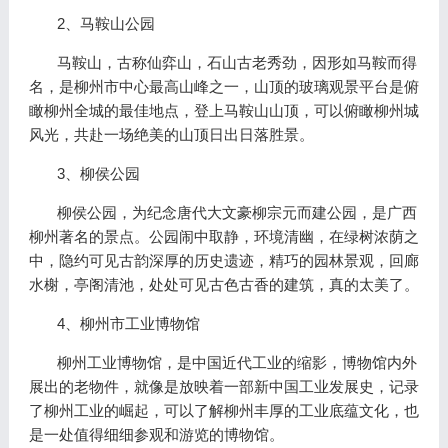
2、马鞍山公园
马鞍山，古称仙弈山，石山古老秀劲，因形如马鞍而得
名，是柳州市中心最高山峰之一，山顶的玻璃观景平台是俯
瞰柳州全城的最佳地点，登上马鞍山山顶，可以俯瞰柳州城
风光，共赴一场绝美的山顶日出日落胜景。
3、柳侯公园
柳侯公园，为纪念唐代大文豪柳宗元而建公园，是广西
柳州著名的景点。公园闹中取静，环境清幽，在绿树浓荫之
中，隐约可见古韵深厚的历史遗迹，精巧的园林景观，回廊
水榭，亭阁清池，处处可见古色古香的建筑，真的太美了。
4、柳州市工业博物馆
柳州工业博物馆，是中国近代工业的缩影，博物馆内外
展出的老物件，就像是放映着一部新中国工业发展史，记录
了柳州工业的崛起，可以了解柳州丰厚的工业底蕴文化，也
是一处值得细细参观和游览的博物馆。