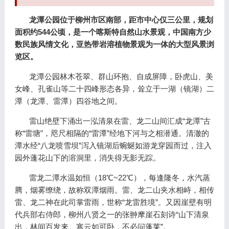
龙潭公园位于柳州市区南部，距市中心仅三公里，规划
面积约544公顷，是一个喀斯特自然山水景观，中国南方少
数民族风情文化，亚热带岩溶植物景观为一体的大型风景浏
览区。
龙潭公园林木苍翠、群山环抱、自成屏障，卧虎山、美
女峰、孔雀山等二十四峰形态各异，耸立于一湖（镜湖）二
潭（龙潭、雷潭）四谷地之间。
雷山绝壁下涌出一泓清泉在雷、龙二山间汇成“龙潭”古
称“雷塘”，咫尺相隔的“雷潭”经地下河与之相潜通。清澈的
潭水经“八龙喷雪坝”泻入镜湖后蜿蜒如游龙穿园而过，注入
园外蓬花山下的溶洞里，消失得无影无踪。
雷龙二潭水温如恒（18℃~22℃），每逢隆冬，水汽蒸
腾，烟雾缭绕，故称双潭烟雨。雷、龙二山夹水相峙，相传
雷、龙二神在此司掌雷雨，世称“龙雷胜境”。又因崖壁有明
代兵部右侍郎，柳州八贤之一的张翀摩崖石刻诗“山下清泉
出，林间百发来。寒云如可卧，不必问蓬莱”。