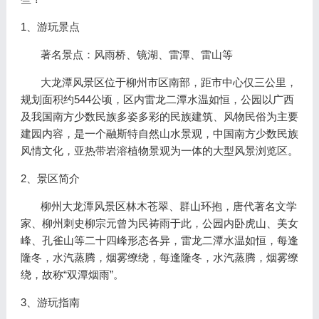
1、游玩景点
著名景点：风雨桥、镜湖、雷潭、雷山等
大龙潭风景区位于柳州市区南部，距市中心仅三公里，
规划面积约544公顷，区内雷龙二潭水温如恒，公园以广西
及我国南方少数民族多姿多彩的民族建筑、风物民俗为主要
建园内容，是一个融斯特自然山水景观，中国南方少数民族
风情文化，亚热带岩溶植物景观为一体的大型风景浏览区。
2、景区简介
柳州大龙潭风景区林木苍翠、群山环抱，唐代著名文学
家、柳州刺史柳宗元曾为民祷雨于此，公园内卧虎山、美女
峰、孔雀山等二十四峰形态各异，雷龙二潭水温如恒，每逢
隆冬，水汽蒸腾，烟雾缭绕，每逢隆冬，水汽蒸腾，烟雾缭
绕，故称“双潭烟雨”。
3、游玩指南