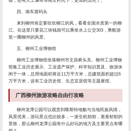
镇，还有人工瀑布等相互衬托下，更加的漂亮了。
四、南车渡码头
来到柳州肯定要吹吹柳江的风，看看全国水质第一的柳
江。在这里只要花三块钱就可以乘坐水上公交303，乘船游
览一圈柳州的风景。
五、柳州工业博物馆
柳州工业博物馆坐落柳州市文昌桥头东。柳州工业博物
馆集工业历史展示、工业遗产保护、科学知识普及、旅游休
闲于一体，总用地面积将近11万平方米，总建筑面积超过6
万平方米，设有工业历史馆、生态宜居馆等主题展馆。
广西柳州旅游攻略自由行攻略
柳州龙潭公园可以观赏到喀斯特地貌与当地民族风情，
风景优美，游玩景点也比较多，一派生机勃勃，葱葱郁郁的
景致，那么柳州龙潭公园有什么好玩的地方及主要景点有哪
些？