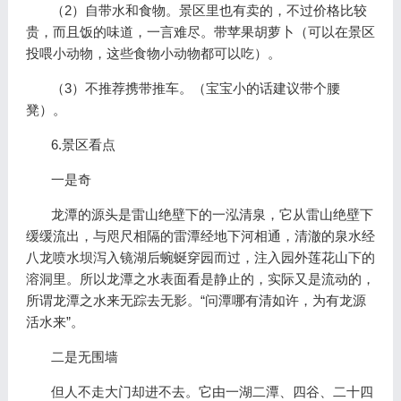
（2）自带水和食物。景区里也有卖的，不过价格比较
贵，而且饭的味道，一言难尽。带苹果胡萝卜（可以在景区
投喂小动物，这些食物小动物都可以吃）。
（3）不推荐携带推车。（宝宝小的话建议带个腰
凳）。
6.景区看点
一是奇
龙潭的源头是雷山绝壁下的一泓清泉，它从雷山绝壁下
缓缓流出，与咫尺相隔的雷潭经地下河相通，清澈的泉水经
八龙喷水坝泻入镜湖后蜿蜒穿园而过，注入园外莲花山下的
溶洞里。所以龙潭之水表面看是静止的，实际又是流动的，
所谓龙潭之水来无踪去无影。“问潭哪有清如许，为有龙源
活水来”。
二是无围墙
但人不走大门却进不去。它由一湖二潭、四谷、二十四