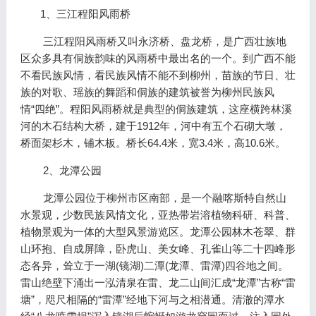
1、三江程阳风雨桥
三江程阳风雨桥又叫永济桥、盘龙桥，是广西壮族地
区众多具有侗族韵味的风雨桥中最出名的一个。到广西不能
不看民族风情，看民族风情不能不到柳州，苗族的节日、壮
族的对歌、瑶族的舞蹈和侗族的建筑被誉为柳州民族风
情“四绝”。程阳风雨桥就是典型的侗族建筑，这座横跨林溪
河的木石结构大桥，建于1912年，河中有五个石砌大墩，
桥面架杉木，铺木板。桥长64.4米，宽3.4米，高10.6米。
2、龙潭公园
龙潭公园位于柳州市区南部，是一个融喀斯特自然山
水景观，少数民族风情文化，亚热带岩溶植物科研、科普、
植物景观为一体的大型风景游览区。龙潭公园林木苍翠、群
山环抱、自成屏障，卧虎山、美女峰、孔雀山等二十四峰形
态各异，耸立于一湖(镜湖)二潭(龙潭、雷潭)四谷地之间。
雷山绝壁下涌出一泓清泉在雷、龙二山间汇成“龙潭”古称“雷
塘”，咫尺相隔的“雷潭”经地下河与之相潜通。清澈的潭水