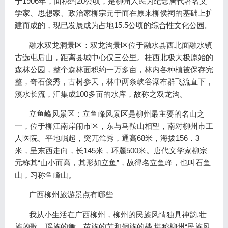
于1906年，面积约20公顷，是柳州人民为纪念唐代著名文
学家、思想家、政治家柳宗元于而在原来柳侯祠的基础上扩
建而成的，现已发展成为占地15.5公顷的综合性文化公园。
融水双龙洞景区：双龙沟景区位于融水县西北面融水镇
古选屯后山，距离县城中心仅三公里。桂西北极大极原始的
森林公园，整个森林面积约一万多亩，林内各种植被保存完
整，奇石俊秀，古树参天，林中两条峡谷瀑布群飞流直下，
溪水长流，汇集成100多亩的水库，故称之双龙沟。
立鱼峰风景区：立鱼峰风景区是柳州最主要的名山之
一，位于柳江南岸闹市区，东与马鞍山相望，南对柳州市工
人医院。平地崛起，突兀耸秀，通高68米，海拔156．3
米，呈东西走向，长145米，环麓500米。唐代文学家柳宗
元称其“山小而高，其形如立鱼”，故得名立鱼峰，也叫石鱼
山，习称鱼峰山。
广西柳州旅游景点有哪些
我从小生活在广西柳州，柳州的民族风情独具神韵,壮
族的歌、瑶族的舞、苗族的节和侗族的楼,堪称柳州“民族风