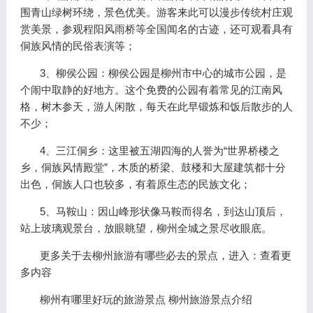
围青山绿树环绕，景色优美。游客来此可以漫步传统村庄观
赏美景，参观程阳风雨桥等全国闻名的古迹，还可观看具有
侗族风情的民俗表演等；
3、柳侯公园：柳侯公园是柳州市中心的城市公园，是
个闹中取静的好地方。这个免费的公园有着常见的江南风
格，树木参天，游人闲散，每天在此早锻炼和饭后散步的人
不少；
4、三江侗乡：这里被五湖四海的人誉为“世界桥楼之
乡，侗族风情殿堂”，木质的桥梁、鼓楼和大屋建筑都十分
出色，侗族人口也较多，有着原生态的民族文化；
5、马鞍山：因山峰形状像马鞍而得名，到达山顶后，
站上玻璃观景台，放眼眺望，柳州全城之景尽收眼底。
更多关于去柳州旅游有哪些必去的景点，进入：查看更
多内容
柳州有哪里好玩的旅游景点 柳州旅游景点介绍