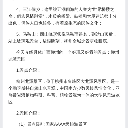
4、三江侗乡：这里被五湖四海的人誉为“世界桥楼之
乡，侗族风情殿堂”，木质的桥梁、鼓楼和大屋建筑都十分
出色，侗族人口也较多，有着原生态的民族文化；
5、马鞍山：因山峰形状像马鞍而得名，到达山顶后，
站上玻璃观景台，放眼眺望，柳州全城之景尽收眼底。
今天介绍具体广西柳州的一个好玩又好看的景点：柳州
龙潭景区
1.景点介绍：
柳州龙潭景区，位于柳州市鱼峰区大龙潭风景区。是一
个融喀斯特自然山水景观，中国南方少数民族风情文化，亚
热带岩溶植物科研、科普、植物景观为一体的大型风景游览
区。
2.景区介绍：
（1）景点级别:国家AAAA级旅游景区