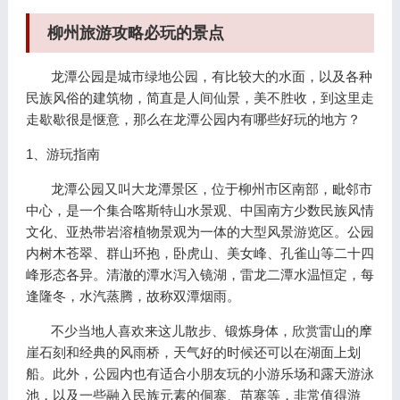
柳州旅游攻略必玩的景点
龙潭公园是城市绿地公园，有比较大的水面，以及各种
民族风俗的建筑物，简直是人间仙景，美不胜收，到这里走
走歇歇很是惬意，那么在龙潭公园内有哪些好玩的地方？
1、游玩指南
龙潭公园又叫大龙潭景区，位于柳州市区南部，毗邻市
中心，是一个集合喀斯特山水景观、中国南方少数民族风情
文化、亚热带岩溶植物景观为一体的大型风景游览区。公园
内树木苍翠、群山环抱，卧虎山、美女峰、孔雀山等二十四
峰形态各异。清澈的潭水泻入镜湖，雷龙二潭水温恒定，每
逢隆冬，水汽蒸腾，故称双潭烟雨。
不少当地人喜欢来这儿散步、锻炼身体，欣赏雷山的摩
崖石刻和经典的风雨桥，天气好的时候还可以在湖面上划
船。此外，公园内也有适合小朋友玩的小游乐场和露天游泳
池，以及一些融入民族元素的侗寨、苗寨等，非常值得游