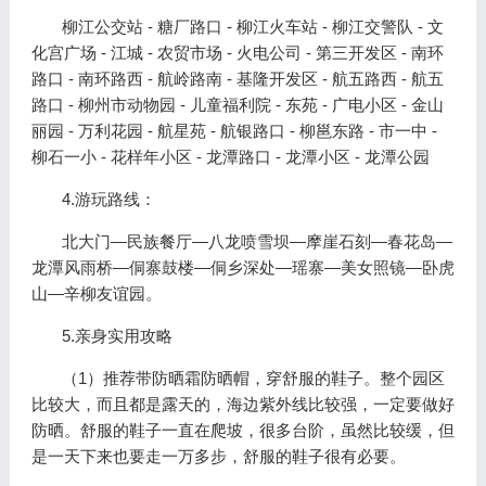
柳江公交站 - 糖厂路口 - 柳江火车站 - 柳江交警队 - 文
化宫广场 - 江城 - 农贸市场 - 火电公司 - 第三开发区 - 南环
路口 - 南环路西 - 航岭路南 - 基隆开发区 - 航五路西 - 航五
路口 - 柳州市动物园 - 儿童福利院 - 东苑 - 广电小区 - 金山
丽园 - 万利花园 - 航星苑 - 航银路口 - 柳邕东路 - 市一中 -
柳石一小 - 花样年小区 - 龙潭路口 - 龙潭小区 - 龙潭公园
4.游玩路线：
北大门—民族餐厅—八龙喷雪坝—摩崖石刻—春花岛—
龙潭风雨桥—侗寨鼓楼—侗乡深处—瑶寨—美女照镜—卧虎
山—辛柳友谊园。
5.亲身实用攻略
（1）推荐带防晒霜防晒帽，穿舒服的鞋子。整个园区
比较大，而且都是露天的，海边紫外线比较强，一定要做好
防晒。舒服的鞋子一直在爬坡，很多台阶，虽然比较缓，但
是一天下来也要走一万多步，舒服的鞋子很有必要。