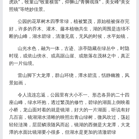
虎跃”，牧童山“牧童横笛”，仰狮山“青狮戏珠”，美女峰“美女
照镜”等绝妙佳景。
公园的花草树木四季常绿，植被繁茂，原始植被保存完
好，许多的乔木、灌木、藤本植物共生，湖的周围是连绵不
断的山峰，湖水碧绿，清澈见底，无风的时候，水平如镜，
山光水色，融为一体，古迹、凉亭隐藏在绿丛中，时隐
时现，或依山傍水、或高踞山崖、或散落在茂林之中，真正
的一片仙境。
雷山脚下大龙潭，群山环绕，潭水碧流，恬静幽雅，风
景如画，
令人流连忘返，公园里有大小不一、形态各异的二十四
座山峰，绿水环抱，透过繁茂的修竹，碧绿的湖面上倒映着
小桥，龙山面对着的就是镜湖，好大的一片湖面，听说有好
几百亩，镜湖湖水清晰的映照出青山绿树，微风吹过，荡起
轻轻涟漪，层层鳞浪随风而起，镜湖的西侧是大龙潭，大龙
潭的水面比镜湖要小很多，但湖水是更加的清澈碧绿