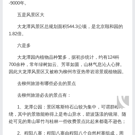
-9000年。
五是风景区大
大龙潭风景区总规划面积544.3公顷，是北京颐和园的
1.82倍。
六是多
大龙潭园内植物品种繁多，据初步统计，约有124科
700余种，常年绿树如云、芳草如茵，山林气息沁人心脾。
因此大龙潭风景区又被称为柳州市亚热带岩溶景观植物园。
去柳州旅游有哪些必去的景点
去柳州旅游必去的景点有：
1、龙潭公园：景区喀斯特石山较为集中，可谓群峰环
绕，其中的景致能称得上是奇山异水，碧波荡漾的镜湖、随
处可见的青山翠竹与桂林一些收费景点比起来都毫不逊色；
2、程阳八寨：程阳八寨由程阳八个自然村寨组成，周