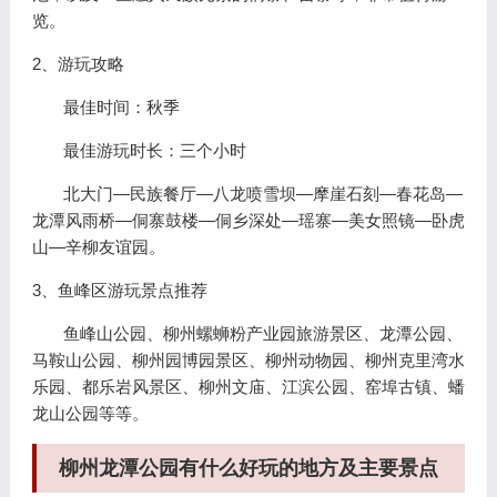
览。
2、游玩攻略
最佳时间：秋季
最佳游玩时长：三个小时
北大门—民族餐厅—八龙喷雪坝—摩崖石刻—春花岛—
龙潭风雨桥—侗寨鼓楼—侗乡深处—瑶寨—美女照镜—卧虎
山—辛柳友谊园。
3、鱼峰区游玩景点推荐
鱼峰山公园、柳州螺蛳粉产业园旅游景区、龙潭公园、
马鞍山公园、柳州园博园景区、柳州动物园、柳州克里湾水
乐园、都乐岩风景区、柳州文庙、江滨公园、窑埠古镇、蟠
龙山公园等等。
柳州龙潭公园有什么好玩的地方及主要景点