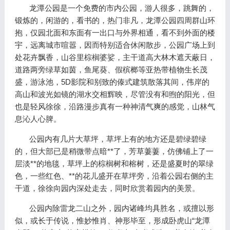
龙潭公园是一个免费的市内公园，游人很多，跳舞的，
锻炼的，闲游的，看书的，热门非凡，龙潭公园四周群山环
抱，仅园北面和东面有一出口与外界相通，看不到外面的楼
宇，远离城市喧嚣，因而特别适合休闲散步，公园广场上到
处花卉飘香，山谷里棕榈婆娑，主干道高大林木遮天蔽日，
道路两旁绿草如茵，鱼尾葵、假槟榔等亚热带植物生长茂
盛，游泳池，5D影院和别致的傣式建筑散落其间，伟岸的
高山和波光如镜的湖水交相辉映，尽管没有和煦的阳光，但
也是轻风徐徐，沿路漫步真有一种神清气爽的感觉，山林气
息沁人心脾。
公园内有几片大草坪，草坪上有的地方还是碧绿碧绿
的，但大部已是稍微带点暗**了，芳草萋萋，仿佛铺上了一
层淡**的地毯，草坪上的棕榈树和榕树，还是盛夏时的翠绿
色，一些红色、**的花儿盛开在草坪旁，沿着公园右侧的主
干道，徐徐向园内深处走去，同时欣赏着园内的美景。
公园内除雷龙二山之外，园内诸峰均具胜名，或擅以形
似，或长于传说，惟妙惟肖、神形毕至，形成卧虎山“龙潭