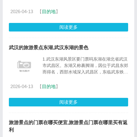
4.6月云南自由行 大理 丽江 求推荐线路大理
也是云南非常热门的旅游景点，这里一年四季
2026-04-13
【
目的地
】
都会有游客前往，但是想......
阅读更多
武汉的旅游景点东湖,武汉东湖的景色
1.武汉东湖风景区要门票吗东湖在湖北省武汉
市武昌区。东湖又称裹脚湖，因位于武昌东郊
而得名，西部水域深入武昌区，东临武东铁
路，南抵南望山、喻家山，西至珞珈山、水果
湖，北邻青山区。平面轮廓呈等边三角形，顶
2026-04-13
【
目的地
】
端向北，底边东南，东、......
阅读更多
旅游景点的门票在哪买便宜,旅游景点门票在哪里买有返
利