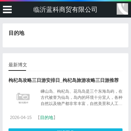
临沂蓝科商贸有限公司
目的地
最新博文
枸杞岛攻略三日游安排日_枸杞岛旅游攻略三日游推荐
嵊山岛、枸杞岛、花鸟岛是三个东海岛屿，在
古代被誉为仙岛，岛内的环境十分宜人，各种
自然以及物产都非常丰富，自然美景和人工建
筑紧密融合在一起，是一个不错的旅行目的
地，下面给大家提供三日游详细攻略。嵊山岛
2026-04-15
【
目的地
】
和枸杞岛以及花鸟岛每个......