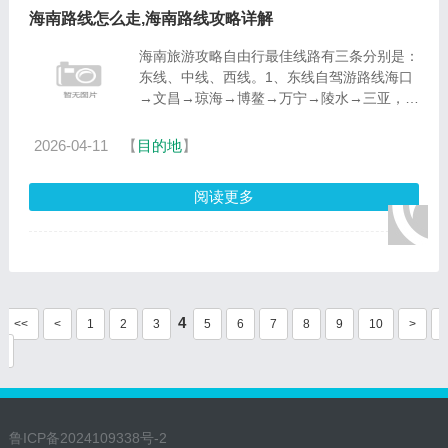
海南路线怎么走,海南路线攻略详解
海南旅游攻略自由行最佳线路有三条分别是：
东线、中线、西线。1、东线自驾游路线海口
→文昌→琼海→博鳌→万宁→陵水→三亚，全
程约500公里，自驾游玩时间8-12天；从海口
出发（可驾车乘轮渡达到海口或在海口租
2026-04-11
【
目的地
】
车），先自驾游玩日海滩、观......
阅读更多
4
<<
<
1
2
3
5
6
7
8
9
10
>
鲁ICP备2024109338号-2