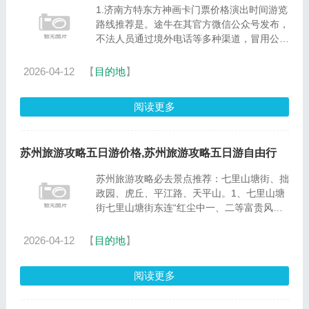
1.济南方特东方神画卡门票价格演出时间游览
路线推荐是。途牛在其官方微信公众号发布，
不法人员通过境外电话等多种渠道，冒用公司
名义发布虚信息，诱导消费者进行抢单返佣，
获取不法利益。途牛与该冒我公司名义的公司
2026-04-12
【
目的地
】
或个人无任何关系，公......
阅读更多
苏州旅游攻略五日游价格,苏州旅游攻略五日游自由行
苏州旅游攻略必去景点推荐：七里山塘街、拙
政园、虎丘、平江路、天平山。1、七里山塘
街七里山塘街东连“红尘中一、二等富贵风流
之地”阊门，西接“吴中第一名胜”虎丘，这条
长约七里。是苏州一个很出名的景点，不管你
2026-04-12
【
目的地
】
是在幽长的巷子里慢慢......
阅读更多