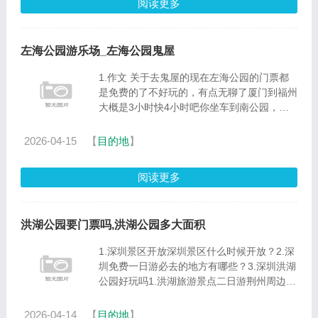
阅读更多
左海公园游乐场_左海公园鬼屋
1.作文 关于去鬼屋的现在左海公园的门票都
是免费的了不好玩的，有点无聊了厦门到福州
大概是3小时快4小时吧你坐车到南公园，在
去茶亭坐946，到左海公园下车，对面就是左
海公园上面的 游乐项目 都说了鬼屋也别去，
2026-04-15
【
目的地
】
无聊死了，还没有以前的有......
阅读更多
洪湖公园要门票吗,洪湖公园多大面积
1.深圳景区开放深圳景区什么时候开放？2.深
圳免费一日游必去的地方有哪些？3.深圳洪湖
公园好玩吗1.洪湖旅游景点二日游荆州周边两
日游，荆州及周边的宜昌比较适合。不远，景
点相对集中，比较好玩。让咱们先说荆州。1.
2026-04-14
【
目的地
】