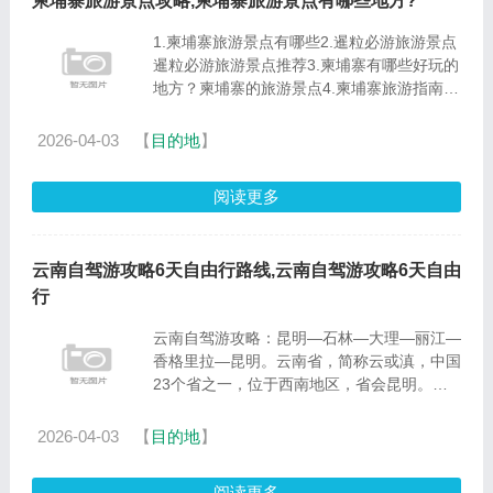
柬埔寨旅游景点攻略,柬埔寨旅游景点有哪些地方?
1.柬埔寨旅游景点有哪些2.暹粒必游旅游景点
暹粒必游旅游景点推荐3.柬埔寨有哪些好玩的
地方？柬埔寨的旅游景点4.柬埔寨旅游指南柬
埔寨旅游景点指南当前位置柬埔寨有哪些著名
的旅游景点：圣剑寺：吴哥窟重建时，_耶跋
2026-04-03
【
目的地
】
摩七世曾在此居住。它曾......
阅读更多
云南自驾游攻略6天自由行路线,云南自驾游攻略6天自由
行
云南自驾游攻略：昆明—石林—大理—丽江—
香格里拉—昆明。云南省，简称云或滇，中国
23个省之一，位于西南地区，省会昆明。介
于北纬21°8′～29°15′，东经°31′～106°11′之
间，东部与贵州、广西为邻，北部与四川相
2026-04-03
【
目的地
】
连，西北部紧依西......
阅读更多