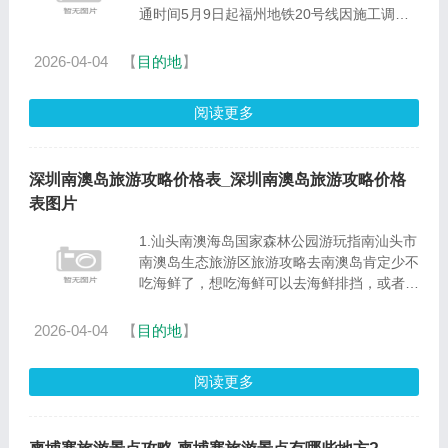
通时间5月9日起福州地铁20号线因施工调整
4.福州市光明港夜市在哪里5.福州武夷嘉园小
区周边配套怎么样？6.福州市园林建设开发有
2026-04-04
【
目的地
】
限公司怎么样？福州空气质......
阅读更多
深圳南澳岛旅游攻略价格表_深圳南澳岛旅游攻略价格
表图片
1.汕头南澳海岛国家森林公园游玩指南汕头市
南澳岛生态旅游区旅游攻略去南澳岛肯定少不
吃海鲜了，想吃海鲜可以去海鲜排挡，或者是
自己去买然后加工处理。还有南澳岛的景点也
很多，大家可以选择去参观呢。南澳岛最经典
2026-04-04
【
目的地
】
的两天一夜游玩推荐：......
阅读更多