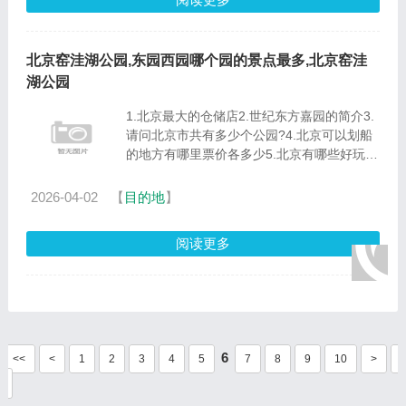
北京窑洼湖公园,东园西园哪个园的景点最多,北京窑洼
湖公园
1.北京最大的仓储店2.世纪东方嘉园的简介3.
请问北京市共有多少个公园?4.北京可以划船
的地方有哪里票价各多少5.北京有哪些好玩的
公园6.北京好玩的公园有哪些？7.北京著名的
公园有哪些北京市的免费公园: 紫竹院公园 什
2026-04-02
【
目的地
】
刹海公园 东单公园 日......
阅读更多
6
<<
<
1
2
3
4
5
7
8
9
10
>