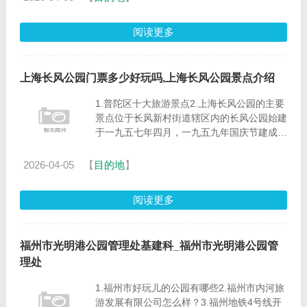
馆、丝绸之路美术馆。上......
阅读更多
上海长风公园门票多少好玩吗,上海长风公园景点介绍
1.普陀区十大旅游景点2.上海长风公园的主要
景点位于长风新村街道辖区内的长风公园始建
于一九五七年四月，一九五九年国庆节建成开
放。面积36.4万平方米，其中水面积14.3万平
方米，是上海市大型的综合性山水公园。 公
2026-04-05
【
目的地
】
园原址名为宋家滩，低......
阅读更多
福州市光明港公园管理处基建科_福州市光明港公园管
理处
1.福州市好玩儿的公园有哪些2.福州市内河旅
游发展有限公司怎么样？3.福州地铁4号线开