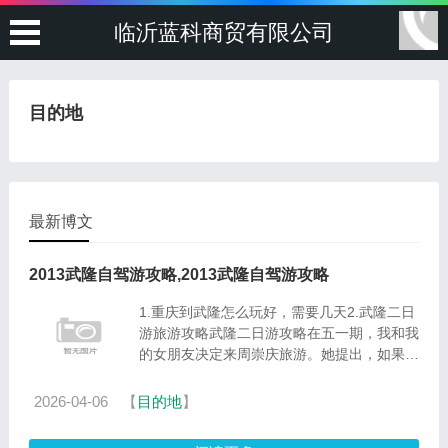
临沂蓝科商贸有限公司
目的地
最新博文
2013武隆自驾游攻略,2013武隆自驾游攻略
1.重庆到武隆怎么玩好，需要几天2.武隆二日
游旅游攻略武隆二日游攻略在五一期，我和我
的女朋友决定来周崇庆旅游。她提出，如果她
想在重庆周围玩，为什么不呢？我们不去自驾
游，检查策略，自己制定。碰巧她得到了很多
2026-04-06
【
目的地
】
郭彤石油票在郭彤石油......