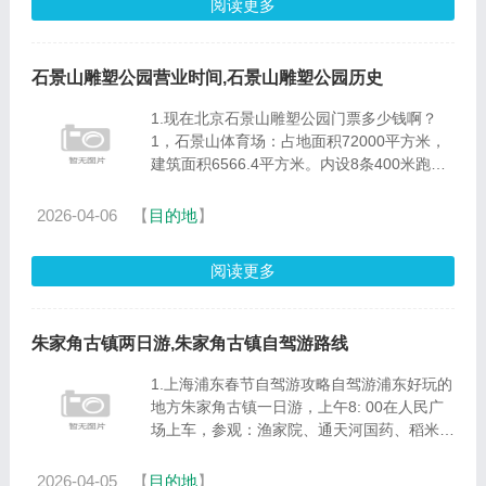
阅读更多
石景山雕塑公园营业时间,石景山雕塑公园历史
1.现在北京石景山雕塑公园门票多少钱啊？
1，石景山体育场：占地面积72000平方米，
建筑面积6566.4平方米。内设8条400米跑道
的标准塑胶田径场和符合国际足球比赛的标准
草坪足球场。场馆地址： 北京市石景山区八
2026-04-06
【
目的地
】
角南大桥南侧公交路线：325路......
阅读更多
朱家角古镇两日游,朱家角古镇自驾游路线
1.上海浦东春节自驾游攻略自驾游浦东好玩的
地方朱家角古镇一日游，上午8: 00在人民广
场上车，参观：渔家院、通天河国药、稻米故
里馆、城隍庙、马家花园(学芝园)、大庆邮局
旧址、王昌纪念馆、元金殿、上海古文化展览
2026-04-05
【
目的地
】